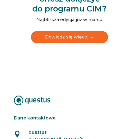
l
do programu CIM?
e
t
t
Najbliższa edycja już w marcu
e
r
N
Dowiedz się więcej →
e
w
s
l
e
t
t
e
r
Dane kontaktowe
questus
