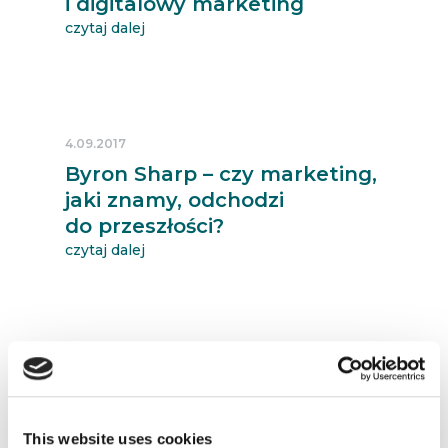
i digitalowy marketing
czytaj dalej
4.09.2017
Byron Sharp – czy marketing,
jaki znamy, odchodzi
do przeszłości?
czytaj dalej
30.08.2017
One-for-one = marketingowa
misja społeczna czy „po
This website uses cookies