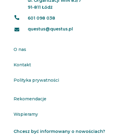
ul. Organizacji WiN 83/7
91-811 Łódź

601 098 038
questus@questus.pl

O nas
Kontakt
Polityka prywatności
Rekomendacje
Wspieramy
Chcesz być informowany o nowościach?