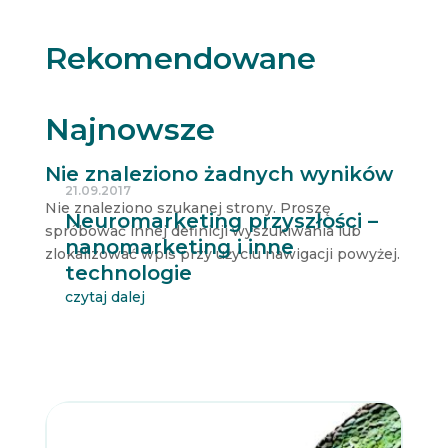
Rekomendowane
Najnowsze
Nie znaleziono żadnych wyników
21.09.2017
Nie znaleziono szukanej strony. Proszę
Neuromarketing przyszłości –
spróbować innej definicji wyszukiwania lub
nanomarketing i inne
zlokalizować wpis przy użyciu nawigacji powyżej.
technologie
czytaj dalej