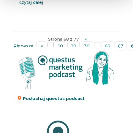
czytaj dalej
Strona 68 z 77
«
Pierwsza
«
...
10
20
30
...
66
67
»
Posłuchaj questus podcast