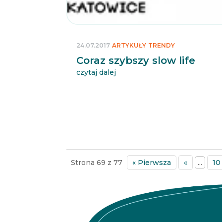
24.07.2017
ARTYKUŁY
TRENDY
Coraz szybszy slow life
czytaj dalej
Strona 69 z 77
« Pierwsza
«
...
10