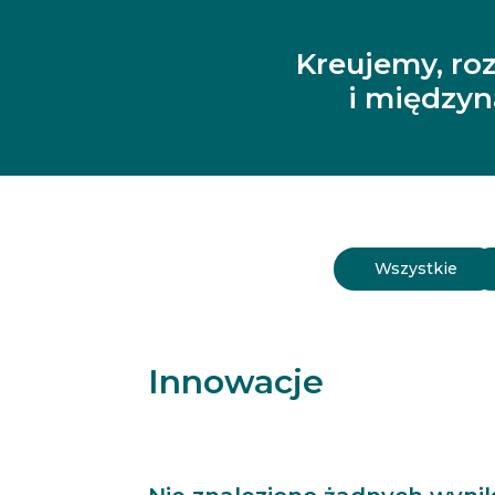
Kreujemy, ro
i między
Wszystkie
Innowacje