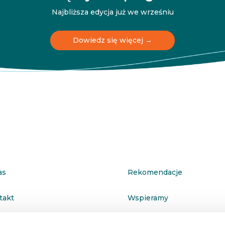
Najbliższa edycja już we wrześniu
Dowiedz się więcej →
as
Rekomendacje
takt
Wspieramy
ityka prywatności