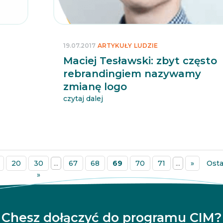
19.07.2017
ARTYKUŁY
LUDZIE
Maciej Tesławski: zbyt często
rebrandingiem nazywamy
zmianę logo
czytaj dalej
20
30
...
67
68
69
70
71
...
»
Osta
»
Chesz dołączyć do programu CIM?