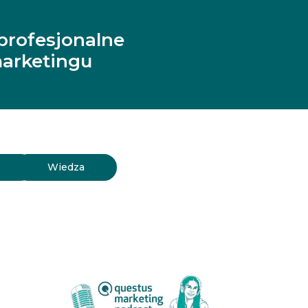
profesjonalne
arketingu
y
Wiedza