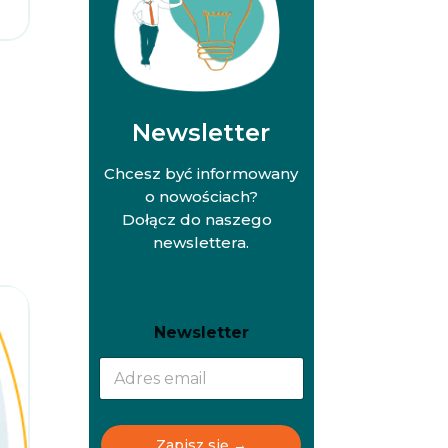
ć
Newsletter
Chcesz być informowany
o nowościach?
Dołącz do naszego
newslettera.
N
N
Newsletter
e
e
w
w
s
s
l
l
e
e
t
t
Zapisz się →