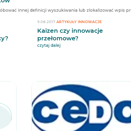
ków
róbować innej definicji wyszukiwania lub zlokalizować wpis p
9.08.2017
ARTYKUŁY
INNOWACJE
Kaizen czy innowacje
cy?
przełomowe?
czytaj dalej