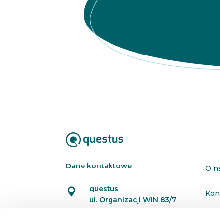
Dane kontaktowe
O n
questus

Kon
ul. Organizacji WiN 83/7
91-811 Łódź
Pol