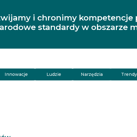
zwijamy i chronimy kompetencje 
narodowe standardy w obszarze m
Innowacje
Ludzie
Narzędzia
Trend