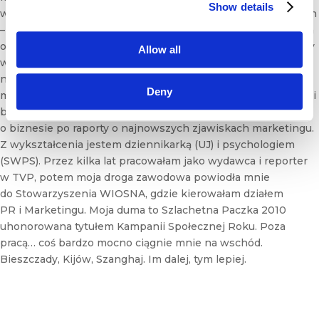
e
Show details
w ramach zamkniętych projektów szkoleniowo-rozwojowych
t
– specjalizuję się obszarach takich jak branding, komunikacja
t
oraz autoprezentacja, wystąpienia przed kamerą i biznesowy
e
Allow all
r
warsztat językowy. Gościnnie prowadzę zajęcia m. in.
na Uniwersytecie Warszawskim i Łódzkim. Ważną częścią
Deny
mojej pracy jest tworzenie profesjonalnych narzędzi edukacji
biznesowej (case studies). Sporo też piszę: od artykułów
o biznesie po raporty o najnowszych zjawiskach marketingu.
Z wykształcenia jestem dziennikarką (UJ) i psychologiem
(SWPS). Przez kilka lat pracowałam jako wydawca i reporter
w TVP, potem moja droga zawodowa powiodła mnie
do Stowarzyszenia WIOSNA, gdzie kierowałam działem
PR i Marketingu. Moja duma to Szlachetna Paczka 2010
uhonorowana tytułem Kampanii Społecznej Roku. Poza
pracą… coś bardzo mocno ciągnie mnie na wschód.
Bieszczady, Kijów, Szanghaj. Im dalej, tym lepiej.