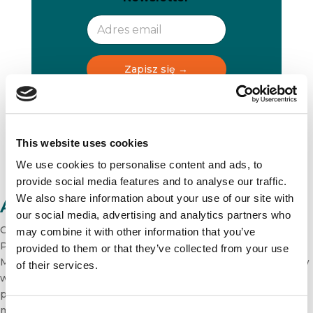
e
e
w
w
s
s
l
l
e
e
t
t
Zapisz się →
t
t
e
e
r
r
N
e
This website uses cookies
w
s
We use cookies to personalise content and ads, to
l
provide social media features and to analyse our traffic.
e
We also share information about your use of our site with
t
Autor: Agata Mardosz
t
our social media, advertising and analytics partners who
e
Cenię sobie wolność, twórczą pracę i twórczy rozwój.
may combine it with other information that you’ve
r
Prowadzę zajęcia na programach The Chartered Institute of
provided to them or that they’ve collected from your use
N
Marketing (CIM), a także – jako tutor – wspieram uczestników
e
of their services.
w rozwoju i przygotowaniach do egzaminów. Sama też
w
s
przeszłam tę drogę i mam zaszczyt należeć do grona
l
marketerów z dyplomem CIM. Prowadzę również zajęcia