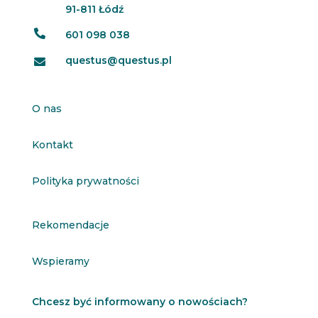
91-811 Łódź

601 098 038
questus@questus.pl

O nas
Kontakt
Polityka prywatności
Rekomendacje
Wspieramy
Chcesz być informowany o nowościach?