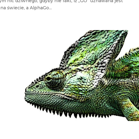
tym nic dziwnego, gdyby nie fakt, iż „GO” uznawana jest
a świecie, a AlphaGo...