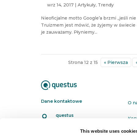
wrz 14, 2017
|
Artykuły
,
Trendy
Nieoficjalne motto Google’a brzmi „jeśli nie j
Truizmem jest mówić, że żyjemy w świecie 
je zauważamy. Płyniemy...
Strona 12 z 15
« Pierwsza
Dane kontaktowe
O n
questus

Kon
ul. Organizacji WiN 83/7
91-811 Łódź
This website uses cookie
Pol