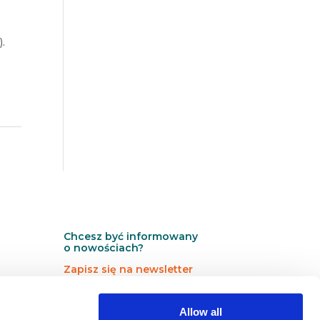
).
Chcesz być informowany
o nowościach?
Zapisz się na newsletter
N
N
Newsletter
Allow all
e
e