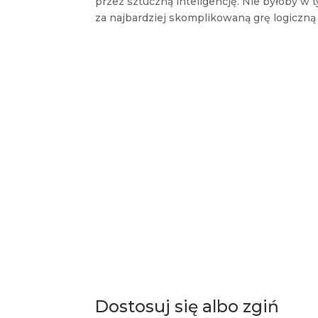
przez sztuczną inteligencję. Nie byłoby w 
za najbardziej skomplikowaną grę logiczną n
Dostosuj się albo zgiń