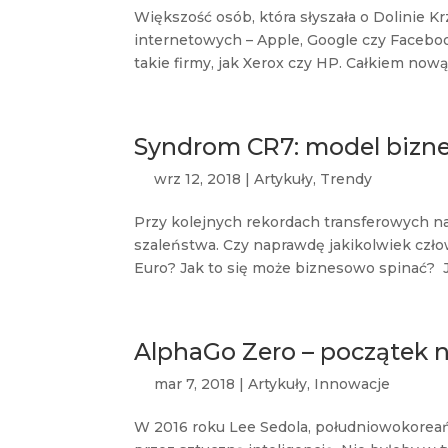
Większość osób, która słyszała o Dolinie Kr
internetowych – Apple, Google czy Faceboo
takie firmy, jak Xerox czy HP. Całkiem nową 
Syndrom CR7: model bizne
wrz 12, 2018
|
Artykuły
,
Trendy
Przy kolejnych rekordach transferowych na 
szaleństwa. Czy naprawdę jakikolwiek człow
Euro? Jak to się może biznesowo spinać? J
AlphaGo Zero – początek 
mar 7, 2018
|
Artykuły
,
Innowacje
W 2016 roku Lee Sedola, południowokoreań