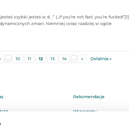
esteś szybki jesteś w d…” („If you’re not fast, you’re fucked”[1]
dynamicznych zmian. Niemniej coraz rzadziej w ogóle
«
...
10
11
12
13
14
...
»
Ostatnia »
as
Rekomendacje
takt
Wspieramy
s
ityka prywatności