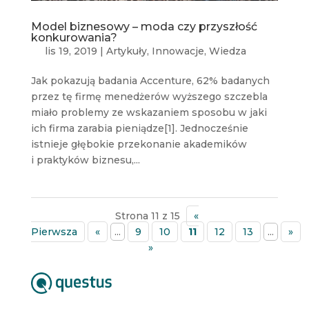
Model biznesowy – moda czy przyszłość
konkurowania?
lis 19, 2019
|
Artykuły
,
Innowacje
,
Wiedza
Jak pokazują badania Accenture, 62% badanych
przez tę firmę menedżerów wyższego szczebla
miało problemy ze wskazaniem sposobu w jaki
ich firma zarabia pieniądze[1]. Jednocześnie
istnieje głębokie przekonanie akademików
i praktyków biznesu,...
Strona 11 z 15
«
Pierwsza
«
...
9
10
11
12
13
...
»
»