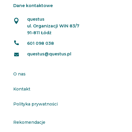
Dane kontaktowe
questus

ul. Organizacji WiN 83/7
91-811 Łódź

601 098 038
questus@questus.pl

O nas
Kontakt
Polityka prywatności
Rekomendacje