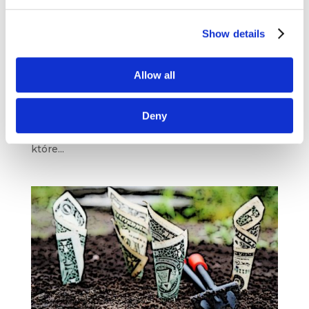
WOŚP – stracona szansa? W kierunku
brandingu kulturowego
Show details
lut 5, 2020
|
Artykuły
,
Trendy
Wielkimi krokami zbliża się 28. finał Wielkiej
Allow all
Orkiestry Świątecznej Pomocy. Wydarzenia,
akcji, projektu charytatywnego, który jest
Deny
ewenementem na skalę nie tylko europejską.
Trudno znaleźć przykłady podobnych inicjatyw,
które...