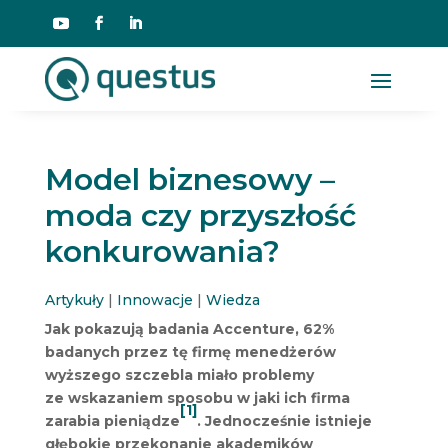
Model biznesowy –
moda czy przyszłość
konkurowania?
Artykuły
|
Innowacje
|
Wiedza
Jak pokazują badania Accenture, 62%
badanych przez tę firmę menedżerów
wyższego szczebla miało problemy
ze wskazaniem sposobu w jaki ich firma
[1]
zarabia pieniądze
. Jednocześnie i
stnieje
głębokie przekonanie akademików