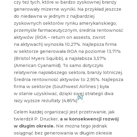
czy też tych, które w bardzo zyskownej branży
generowały mizerne wyniki. Na przykład jeszcze
do niedawna w jednym z najbardziej
zyskownych sektorów rynku amerykańskiego,
przemyśle farmaceutycznym, średnia rentowność
aktywów (ROA – return on assests, zwrot
na aktywach) wynosiła 10,27%. Najlepsza firma
w sektorze generowała ROA na poziomie 13,71%
(Bristol Myers Squibb), a najsłabsza 3,57%
(American Cyanamid). To samo dotyczyło
relatywnie najsłabszego sektora, branży lotniczej.
Średnia rentowność aktywów to 2,95%. Najlepsza
firma w sektorze (Southwest Airlines ) była
w stanie uzyskiwać, dzięki swej strategii dwa
[5]
razy wyższe rezultaty (4,85%)
.
Celem każdej organizacji jest przetrwanie, jak
twierdził P. Drucker,
a w konsekwencji rozwój
w długim okresie.
Nie można tego jednak
osiągnąć bez generowania w długim okresie