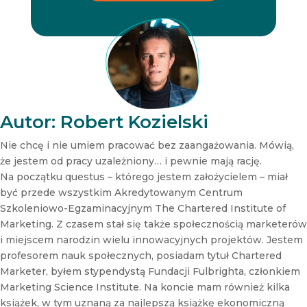
e
e
r
r
N
e
w
s
l
e
t
Autor: Robert Kozielski
t
e
Nie chcę i nie umiem pracować bez zaangażowania. Mówią,
r
że jestem od pracy uzależniony… i pewnie mają rację.
N
Na początku questus – którego jestem założycielem – miał
e
być przede wszystkim Akredytowanym Centrum
w
s
Szkoleniowo-Egzaminacyjnym The Chartered Institute of
l
Marketing. Z czasem stał się także społecznością marketerów
e
i miejscem narodzin wielu innowacyjnych projektów. Jestem
t
profesorem nauk społecznych, posiadam tytuł Chartered
t
Marketer, byłem stypendystą Fundacji Fulbrighta, członkiem
e
r
Marketing Science Institute. Na koncie mam również kilka
książek, w tym uznaną za najlepszą książkę ekonomiczną