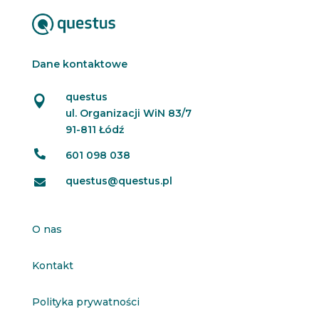
Dane kontaktowe
questus

ul. Organizacji WiN 83/7
91-811 Łódź

601 098 038
questus@questus.pl

O nas
Kontakt
Polityka prywatności