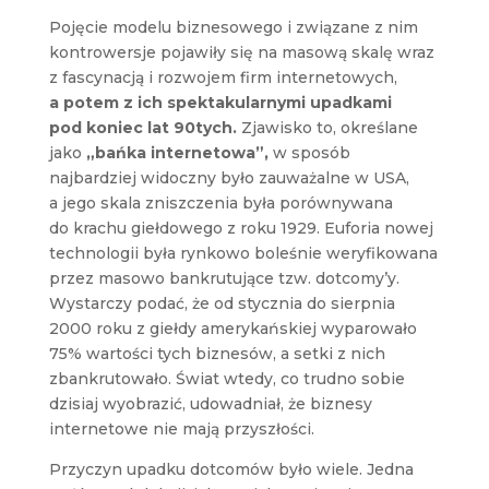
Pojęcie modelu biznesowego i związane z nim
kontrowersje pojawiły się na masową skalę wraz
z fascynacją i rozwojem firm internetowych,
a potem z ich spektakularnymi upadkami
pod
koniec lat 90tych.
Zjawisko to, określane
jako
„bańka internetowa”,
w sposób
najbardziej widoczny było zauważalne w USA,
a jego skala zniszczenia była porównywana
do krachu giełdowego z roku 1929. Euforia nowej
technologii była rynkowo boleśnie weryfikowana
przez masowo bankrutujące tzw. dotcomy’y.
Wystarczy podać, że od stycznia do sierpnia
2000 roku z giełdy amerykańskiej wyparowało
75% wartości tych biznesów, a setki z nich
zbankrutowało. Świat wtedy, co trudno sobie
dzisiaj wyobrazić, udowadniał, że biznesy
internetowe nie mają przyszłości.
Przyczyn upadku dotcomów było wiele. Jedna