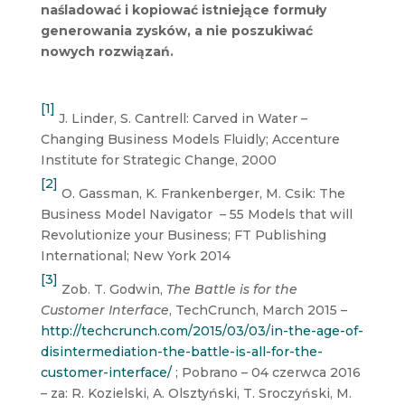
naśladować i kopiować istniejące formuły
generowania zysków, a nie poszukiwać
nowych rozwiązań.
[1]
J. Linder, S. Cantrell: Carved in Water –
Changing Business Models Fluidly; Accenture
Institute for Strategic Change, 2000
[2]
O. Gassman, K. Frankenberger, M. Csik: The
Business Model Navigator – 55 Models that will
Revolutionize your Business; FT Publishing
International; New York 2014
[3]
Zob. T. Godwin,
The Battle is for the
Customer Interface
, TechCrunch, March 2015 –
http://techcrunch.com/2015/03/03/in-the-age-of-
disintermediation-the-battle-is-all-for-the-
customer-interface/
; Pobrano – 04 czerwca 2016
– za: R. Kozielski, A. Olsztyński, T. Sroczyński, M.