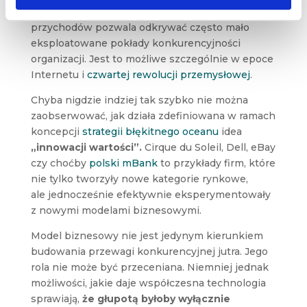
struktury i poziomu kosztów, jak i źródeł i skali
przychodów pozwala odkrywać często mało
eksploatowane pokłady konkurencyjności
organizacji. Jest to możliwe szczególnie w epoce
Internetu i
czwartej rewolucji przemysłowej
.
Chyba nigdzie indziej tak szybko nie można
zaobserwować, jak działa zdefiniowana w ramach
koncepcji
strategii błękitnego oceanu
idea
„innowacji wartości”.
Cirque du Soleil, Dell, eBay
czy choćby
polski mBank
to przykłady firm, które
nie tylko tworzyły nowe kategorie rynkowe,
ale jednocześnie efektywnie eksperymentowały
z nowymi modelami biznesowymi.
Model biznesowy nie jest jedynym kierunkiem
budowania przewagi konkurencyjnej jutra. Jego
rola nie może być przeceniana. Niemniej jednak
możliwości, jakie daje współczesna technologia
sprawiają,
że głupotą byłoby wyłącznie