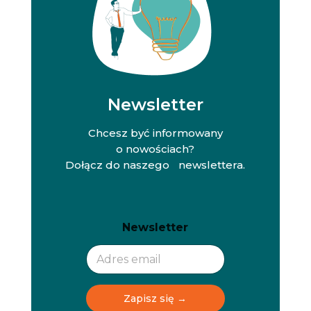
Newsletter
Chcesz być informowany
o nowościach?
Dołącz do naszego newslettera.
N
N
Newsletter
e
e
w
w
s
s
l
l
e
e
t
t
Zapisz się →
t
t