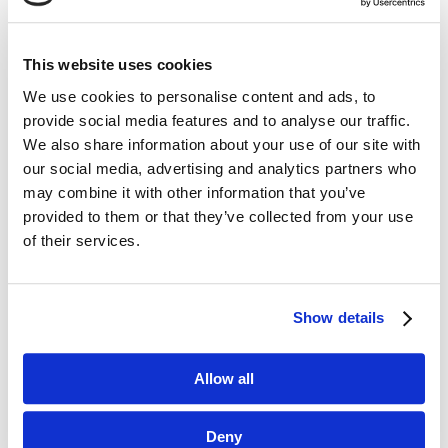
This website uses cookies
We use cookies to personalise content and ads, to
provide social media features and to analyse our traffic.
We also share information about your use of our site with
our social media, advertising and analytics partners who
may combine it with other information that you’ve
W sferze kosztowo-przychodowej przedsiębiorstwo
provided to them or that they’ve collected from your use
skupia się na maksymalizacji wyniku.
of their services.
Redukcja kosztów możliwa jest nie tylko poprzez
Show details
poszukiwanie innych dostawców surowców
czy optymalizację procesów,
ale także formy
outsourcingu, barterów itp.
Podobnie w sferze
Allow all
przychodów dotyczyć to może poszukiwania
innych źródeł przychodów, polityki cenowej itp.
Deny
Kwestionowanie zastanego stanu w sferze