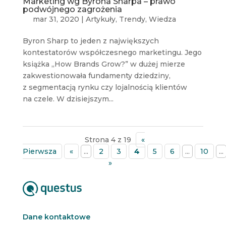
Marketing wg Byrona Sharpa – prawo
podwójnego zagrożenia
mar 31, 2020
|
Artykuły
,
Trendy
,
Wiedza
Byron Sharp to jeden z największych
kontestatorów współczesnego marketingu. Jego
książka „How Brands Grow?” w dużej mierze
zakwestionowała fundamenty dziedziny,
z segmentacją rynku czy lojalnością klientów
na czele. W dzisiejszym...
Strona 4 z 19
«
Pierwsza
«
...
2
3
4
5
6
...
10
...
»
Dane kontaktowe