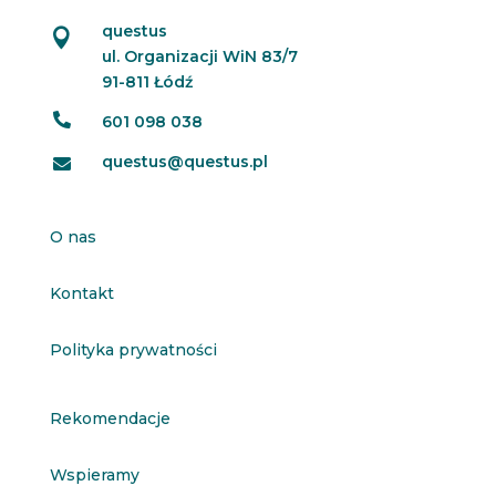
questus

ul. Organizacji WiN 83/7
91-811 Łódź

601 098 038
questus@questus.pl

O nas
Kontakt
Polityka prywatności
Rekomendacje
Wspieramy