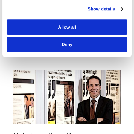
dostępność i wyróżnialność zamiast STP
maj 13, 2020
|
Artykuły
,
Wiedza
Show details
Przed Wami kolejny artykuł, przedstawiający
świat według Byrona Sharpa, czyli australijskiego
Allow all
kontestatora współczesnego marketingu.
Z dzisiejszego materiału dowiecie się między
Deny
innymi, czy koncepcja marketingu STP
faktycznie działa oraz czym różni...