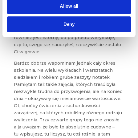
dla dyplomu, choć przyznaję, że ma on, jak każdy
Allow all
dyplom swoją wartość. I choć nie zdawałem,
jeszcze, egzaminów CIM, ukończyłem sam kurs
i już samo to postrzegam za świetną rzecz dla
Deny
PR-owca. Jednocześnie uważam, że sam egzamin
również jest istotny, bo po prostu weryfikuje,
czy to, czego się nauczyłeś, rzeczywiście zostało
Ci w głowie.
Bardzo dobrze wspominam jednak cały okres
szkolenia. Na wielu wykładach i warsztatach
siedziałem i robiłem grube zeszyty notatek.
Pamiętam też takie zajęcia, których treść była
niezwykle trudna do przyswojenia, ale na koniec
dnia – okazywały się niesamowicie wartościowe.
Ot, choćby ćwiczenia z rachunkowości
zarządczej, na których robiliśmy różnego rodzaju
wyliczenia. Trzy czwarte grupy tego nie znosiło,
a ja uważam, że było to absolutnie cudowne –
tu wpisujesz, tu liczysz, tu coś rośnie, a tam