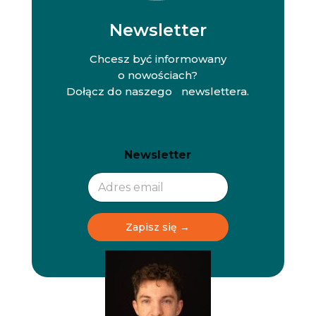
Newsletter
Chcesz być informowany
o nowościach?
Dołącz do naszego newslettera.
N
N
Newsletter
e
e
w
w
s
s
l
l
e
e
t
t
Zapisz się →
t
t
e
e
r
r
N
e
w