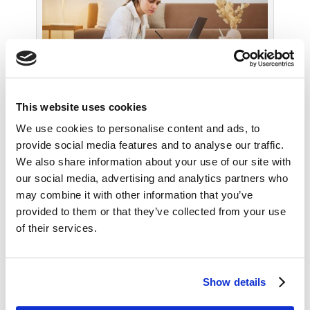
W dzisiejszym świecie niezwykle ważne jest
This website uses cookies
rozwijanie swoich kompetencji i utrwalanie
posiadanej wiedzy
We use cookies to personalise content and ads, to
provide social media features and to analyse our traffic.
We also share information about your use of our site with
our social media, advertising and analytics partners who
MM: A sam dyplom?
may combine it with other information that you’ve
Czy certyfikat o charakterze
provided to them or that they’ve collected from your use
dość marketingowym robi
wrażenie w świecie PR-owym?
of their services.
Jest wyróżnikiem, czy też
to raczej fajne uzupełnienie
wyłącznie dla Ciebie?
Show details
OK:
Tak naprawdę nie podjąłem
Programu CIM