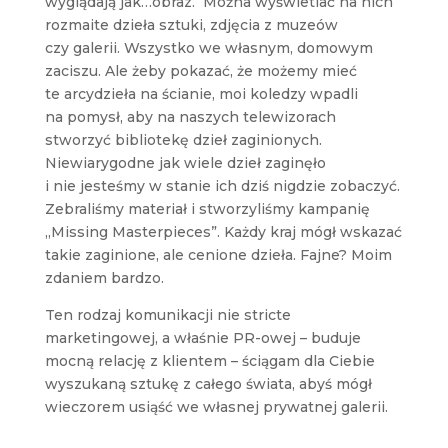
wyglądają jak…obraz. Można wyświetlać na nich
rozmaite dzieła sztuki, zdjęcia z muzeów
czy galerii. Wszystko we własnym, domowym
zaciszu. Ale żeby pokazać, że możemy mieć
te arcydzieła na ścianie, moi koledzy wpadli
na pomysł, aby na naszych telewizorach
stworzyć bibliotekę dzieł zaginionych.
Niewiarygodne jak wiele dzieł zaginęło
i nie jesteśmy w stanie ich dziś nigdzie zobaczyć.
Zebraliśmy materiał i stworzyliśmy kampanię
„Missing Masterpieces”. Każdy kraj mógł wskazać
takie zaginione, ale cenione dzieła. Fajne? Moim
zdaniem bardzo.
Ten rodzaj komunikacji nie stricte
marketingowej, a właśnie PR-owej – buduje
mocną relację z klientem – ściągam dla Ciebie
wyszukaną sztukę z całego świata, abyś mógł
wieczorem usiąść we własnej prywatnej galerii.