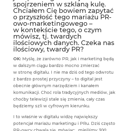
spojrzeniem w szklaną kulę.
Chciałem Cię bowiem zapytać
o przyszłość tego mariażu PR-
owo-marketingowego –
w kontekście tego, o czym
mówisz, tj. twardych
ilościowych danych. Czeka nas
ilościowy, twardy PR?
OK:
Myślę, że zarówno PR, jak i marketing będą
w dalszym ciągu bardzo mocno zmierzać
w stronę digitalu. I nie ma dziś od tego odwrotu
z bardzo prostej przyczyny – to digital jest
obecnie głównym narzędziem i kanałem
komunikacji. Choć rola tradycyjnych mediów, jak
choćby telewizji stale się zmienia, cały czas
będziemy szli w cyfrowym kierunku.
I to właśnie w digitalu widzę największy
potencjał mariażu marketingu i PRu. Dziś często
PR-owcy chwalą się, mówiąc: „
mieliśmy 300