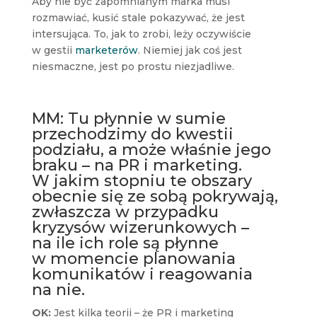
Aby nie być zapomnianym marka musi
rozmawiać, kusić stale pokazywać, że jest
intersująca. To, jak to zrobi, leży oczywiście
w gestii
marketerów
. Niemiej jak coś jest
niesmaczne, jest po prostu niezjadliwe.
MM: Tu płynnie w sumie
przechodzimy do kwestii
podziału, a może właśnie jego
braku – na PR i marketing.
W jakim stopniu te obszary
obecnie się ze sobą pokrywają,
zwłaszcza w przypadku
kryzysów wizerunkowych ­–
na ile ich role są płynne
w momencie planowania
komunikatów i reagowania
na nie.
OK:
Jest kilka teorii – że PR i marketing