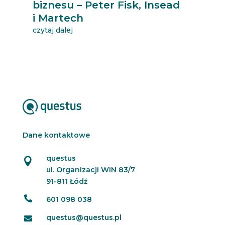
biznesu – Peter Fisk, Insead
i Martech
czytaj dalej
Dane kontaktowe
questus

ul. Organizacji WiN 83/7
91-811 Łódź

601 098 038
questus@questus.pl
