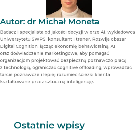
s
l
e
t
Autor: dr Michał Moneta
t
e
Badacz i specjalista od jakości decyzji w erze AI, wykładowca
r
Uniwersytetu SWPS, konsultant i trener. Rozwija obszar
N
Digital Cognition, łącząc ekonomię behawioralną, AI
e
oraz doświadczenie marketingowe, aby pomagać
w
s
organizacjom projektować bezpieczną poznawczo pracę
l
z technologią, ograniczać cognitive offloading, wprowadzać
e
tarcie poznawcze i lepiej rozumieć ścieżki klienta
t
kształtowane przez sztuczną inteligencję.
t
e
r
Ostatnie wpisy