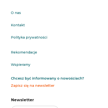
O nas
Kontakt
Polityka prywatności
Rekomendacje
Wspieramy
Chcesz być informowany o nowościach?
Zapisz się na newsletter
N
N
Newsletter
e
e
w
w