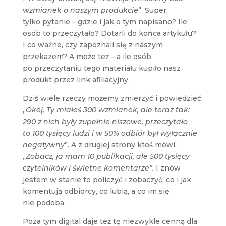
wzmianek o naszym produkcie
”. Super,
tylko pytanie – gdzie i jak o tym napisano? Ile
osób to przeczytało? Dotarli do końca artykułu?
I co ważne, czy zapoznali się z naszym
przekazem? A może też – a ile osób
po przeczytaniu tego materiału kupiło nasz
produkt przez link afiliacyjny.
Dziś wiele rzeczy możemy zmierzyć i powiedzieć:
„
Okej, Ty miałeś 300 wzmianek, ale teraz tak:
290 z nich były zupełnie niszowe, przeczytało
to 100 tysięcy ludzi i w 50% odbiór był wyłącznie
negatywny
”. A z drugiej strony ktoś mówi:
„
Zobacz, ja mam 10 publikacji, ale 500 tysięcy
czytelników i świetne komentarze”.
I znów
jestem w stanie to policzyć i zobaczyć, co i jak
komentują odbiorcy, co lubią, a co im się
nie podoba.
Poza tym digital daje też tę niezwykle cenną dla