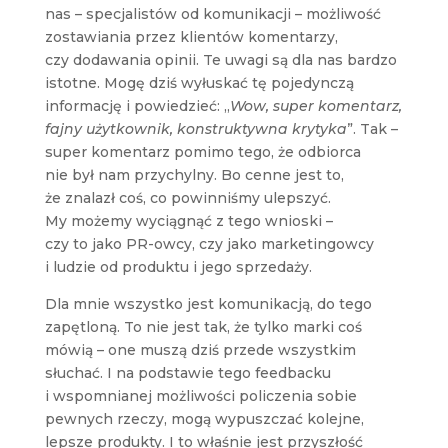
nas – specjalistów od komunikacji – możliwość
zostawiania przez klientów komentarzy,
czy dodawania opinii. Te uwagi są dla nas bardzo
istotne. Mogę dziś wyłuskać tę pojedynczą
informację i powiedzieć: „
Wow, super komentarz,
fajny użytkownik, konstruktywna krytyka
”. Tak –
super komentarz pomimo tego, że odbiorca
nie był nam przychylny. Bo cenne jest to,
że znalazł coś, co powinniśmy ulepszyć.
My możemy wyciągnąć z tego wnioski –
czy to jako PR-owcy, czy jako marketingowcy
i ludzie od produktu i jego sprzedaży.
Dla mnie wszystko jest komunikacją, do tego
zapętloną. To nie jest tak, że tylko marki coś
mówią – one muszą dziś przede wszystkim
słuchać. I na podstawie tego feedbacku
i wspomnianej możliwości policzenia sobie
pewnych rzeczy, mogą wypuszczać kolejne,
lepsze produkty. I to właśnie jest przyszłość