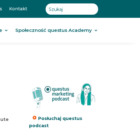
s
Kontakt
e
Społeczność questus Academy
Posłuchaj questus
tute
podcast