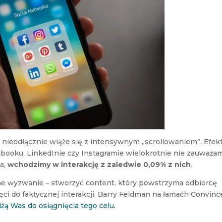
h
nieodłącznie wiąże się z intensywnym „scrollowaniem”. Efe
cebooku, LinkedInie czy Instagramie wielokrotnie nie zauważa
ia,
wchodzimy w interakcję z zaledwie 0,09% z nich
.
e wyzwanie – stworzyć content, który powstrzyma odbiorcę
i do faktycznej interakcji. Barry Feldman na łamach Convinc
żą Was do osiągnięcia tego celu.