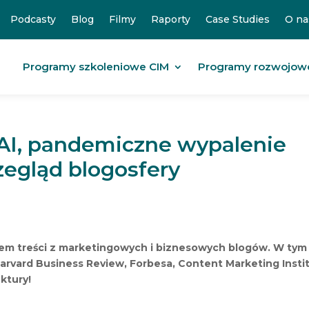
Podcasty
Blog
Filmy
Raporty
Case Studies
O na
Programy szkoleniowe CIM
Programy rozwojow
 AI, pandemiczne wypalenie
rzegląd blogosfery
dem treści z marketingowych i biznesowych blogów.
W tym
Harvard Business Review, Forbesa, Content Marketing Insti
ektury!