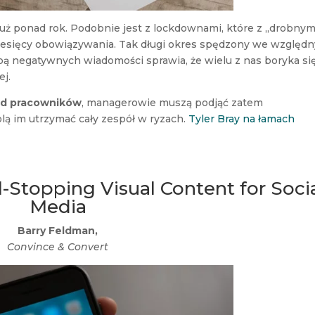
 ponad rok. Podobnie jest z lockdownami, które z „drobnym
 miesięcy obowiązywania. Tak długi okres spędzony we względ
bą negatywnych wiadomości sprawia, że wielu z nas boryka si
ej.
ód pracowników
, managerowie muszą podjąć zatem
lą im utrzymać cały zespół w ryzach.
Tyler Bray na łamach
l-Stopping Visual Content for Soci
Media
Barry Feldman,
Convince & Convert