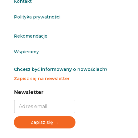
Kontakt
Polityka prywatności
Rekomendacje
Wspieramy
Chcesz być informowany o nowościach?
Zapisz się na newsletter
N
N
Newsletter
e
e
w
w
s
s
l
l
e
e
Zapisz się →
t
t
t
t