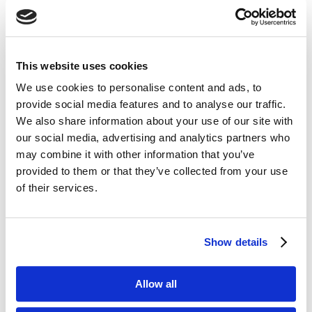
i biznesowej blogosfery w 2020 roku! Na dobry
początek wyselekcjonowaliśmy dla Was treści
m.in. z blogów Anny Miotk i Sujana Patela,
Convince & Convert czy Search Engine Journal....
This website uses cookies
We use cookies to personalise content and ads, to
provide social media features and to analyse our traffic.
We also share information about your use of our site with
our social media, advertising and analytics partners who
may combine it with other information that you’ve
provided to them or that they’ve collected from your use
of their services.
Dostosuj się albo zgiń
wrz 14, 2017
|
Artykuły
,
Trendy
Show details
Nieoficjalne motto Google’a brzmi „jeśli nie jesteś
szybki jesteś w d…” („If you’re not fast, you’re
Allow all
fucked”[1]). Truizmem jest mówić, że żyjemy
w świecie dynamicznych zmian. Niemniej coraz