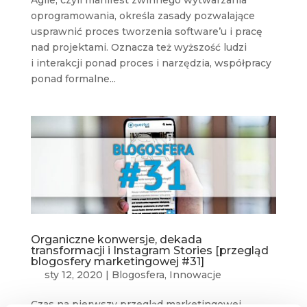
Agile, czyli manifest zwinnego wytwarzania
oprogramowania, określa zasady pozwalające
usprawnić proces tworzenia software’u i pracę
nad projektami. Oznacza też wyższość ludzi
i interakcji ponad proces i narzędzia, współpracy
ponad formalne...
Organiczne konwersje, dekada
transformacji i Instagram Stories [przegląd
blogosfery marketingowej #31]
sty 12, 2020
|
Blogosfera
,
Innowacje
Czas na pierwszy przegląd marketingowej