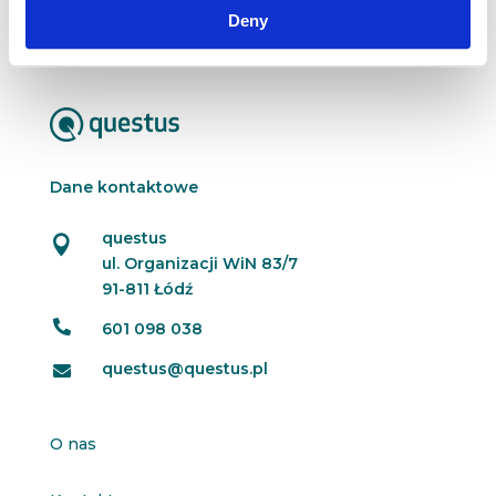
Deny
rzadziej w ogóle je zauważamy. Płyniemy...
Dane kontaktowe
questus

ul. Organizacji WiN 83/7
91-811 Łódź

601 098 038
questus@questus.pl

O nas