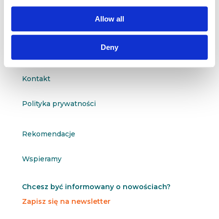

601 098 038
Allow all
questus@questus.pl

Deny
O nas
Kontakt
Polityka prywatności
Rekomendacje
Wspieramy
Chcesz być informowany o nowościach?
Zapisz się na newsletter