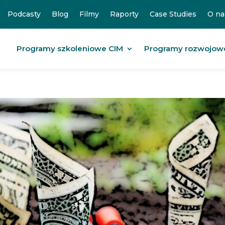
Podcasty
Blog
Filmy
Raporty
Case Studies
O na
Programy szkoleniowe CIM
Programy rozwojow