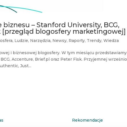
biznesu – Stanford University, BCG,
sk [przegląd blogosfery marketingowej]
osfera
,
Ludzie
,
Narzędzia
,
Newsy
,
Raporty
,
Trendy
,
Wiedza
owej i biznesowej blogosfery. W tym miesiącu przedstawiamy
 BCG, Accenture, Brief.pl oraz Peter Fisk. Przyjemnej wrześni
hentic, Just...
as
Rekomendacje