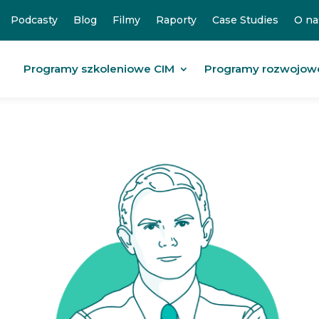
Podcasty
Blog
Filmy
Raporty
Case Studies
O na
Programy szkoleniowe CIM
Programy rozwojow