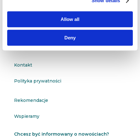
Show details
91-811 Łódź

601 098 038
Allow all
questus@questus.pl

Deny
O nas
Kontakt
Polityka prywatności
Rekomendacje
Wspieramy
Chcesz być informowany o nowościach?