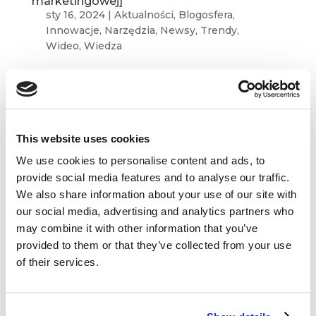
marketingowej]
sty 16, 2024
|
Aktualności
,
Blogosfera
,
Innowacje
,
Narzędzia
,
Newsy
,
Trendy
,
Wideo
,
Wiedza
Zapraszamy na kolejny przegląd marketingowej
i biznesowej blogosfery. W tym miesiącu
przedstawiamy Wam teksty autorstwa: INSEAD
Knowledge, Stanford Graduate School of
This website uses cookies
Business, Disruptive, Accenture i Martech.
Przyjemnej lektury! What Makes...
We use cookies to personalise content and ads, to
provide social media features and to analyse our traffic.
We also share information about your use of our site with
our social media, advertising and analytics partners who
may combine it with other information that you’ve
provided to them or that they’ve collected from your use
of their services.
Dane kontaktowe
questus

ul. Organizacji WiN 83/7