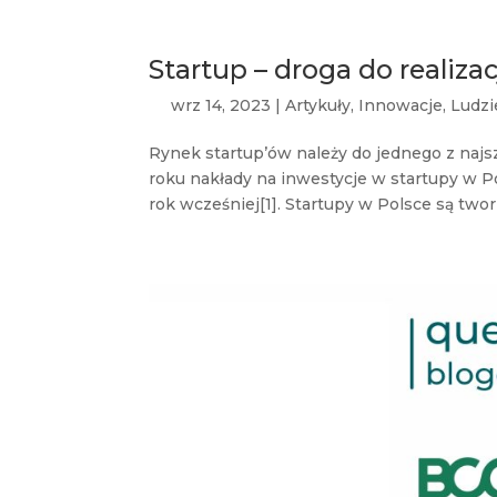
Startup – droga do realiza
wrz 14, 2023
|
Artykuły
,
Innowacje
,
Ludzi
Rynek startup’ów należy do jednego z najsz
roku nakłady na inwestycje w startupy w Pol
rok wcześniej[1]. Startupy w Polsce są twor