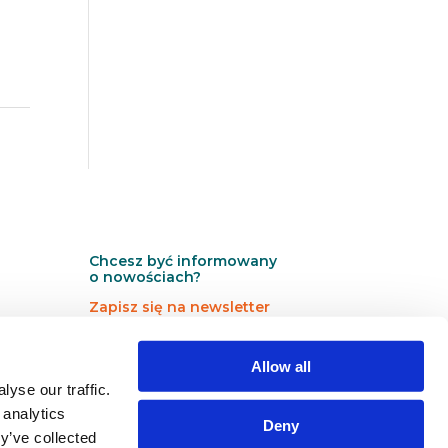
Chcesz być informowany
o nowościach?
Zapisz się na newsletter
N
N
Newsletter
Allow all
e
e
w
w
yse our traffic.
s
s
 analytics
Deny
l
l
y’ve collected
e
e