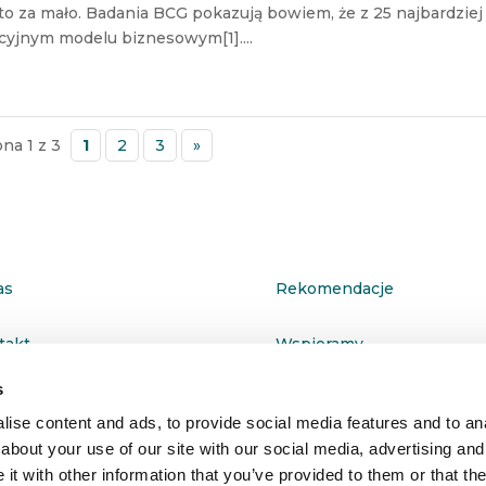
o za mało. Badania BCG pokazują bowiem, że z 25 najbardziej
ucyjnym modelu biznesowym[1]....
ona 1 z 3
1
2
3
»
as
Rekomendacje
takt
Wspieramy
s
ityka prywatności
ise content and ads, to provide social media features and to anal
about your use of our site with our social media, advertising and
t with other information that you’ve provided to them or that the