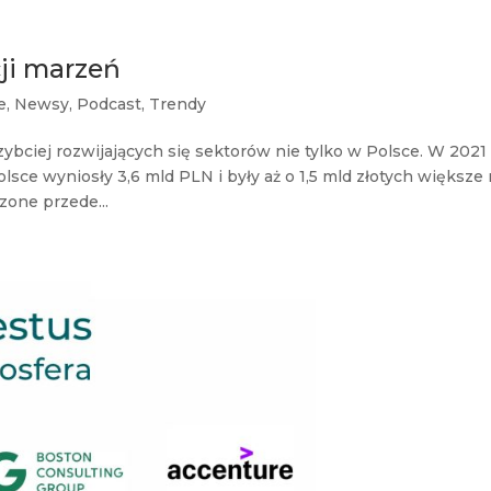
cji marzeń
e
,
Newsy
,
Podcast
,
Trendy
ybciej rozwijających się sektorów nie tylko w Polsce. W 2021
sce wyniosły 3,6 mld PLN i były aż o 1,5 mld złotych większe 
zone przede...