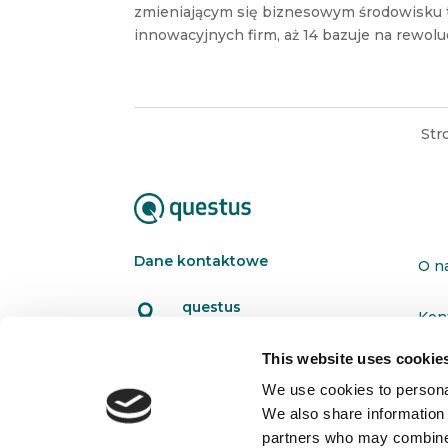
zmieniającym się biznesowym środowisku t
innowacyjnych firm, aż 14 bazuje na rewol
Str
Dane kontaktowe
O n
questus

Kon
ul. Organizacji WiN 83/7
91-811 Łódź
This website uses cookie
Pol

601 098 038
We use cookies to personal
We also share information 
questus@questus.pl

partners who may combine i