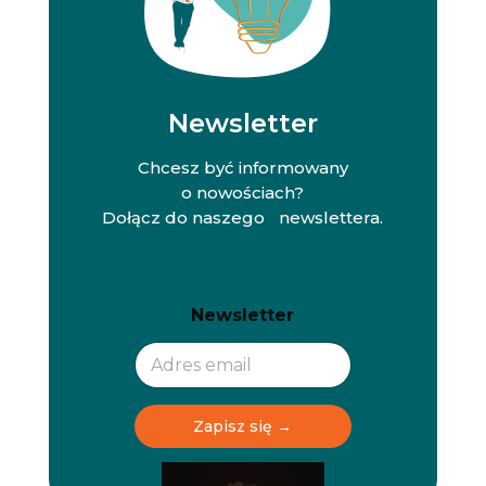
Newsletter
Chcesz być informowany
o nowościach?
Dołącz do naszego newslettera.
N
N
Newsletter
e
e
w
w
s
s
l
l
e
e
t
t
Zapisz się →
t
t
e
e
r
r