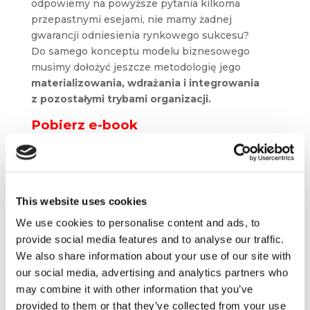
odpowiemy na powyższe pytania kilkoma
przepastnymi esejami, nie mamy żadnej
gwarancji odniesienia rynkowego sukcesu?
Do samego konceptu modelu biznesowego
musimy dołożyć jeszcze metodologię jego
materializowania, wdrażania i integrowania
z pozostałymi trybami organizacji.
Pobierz e-book
o najskuteczniejszych modelach
biznesowych świata.
This website uses cookies
Fazy powstawania modelu
We use cookies to personalise content and ads, to
biznesowego
provide social media features and to analyse our traffic.
Jak wskazują autorzy książki „Business Model
We also share information about your use of our site with
Navigator”, proces tworzenia modelu
our social media, advertising and analytics partners who
biznesowego wymaga zarówno inwencji
may combine it with other information that you’ve
twórczej, jak i twardej metodologii. Proponują oni
provided to them or that they’ve collected from your use