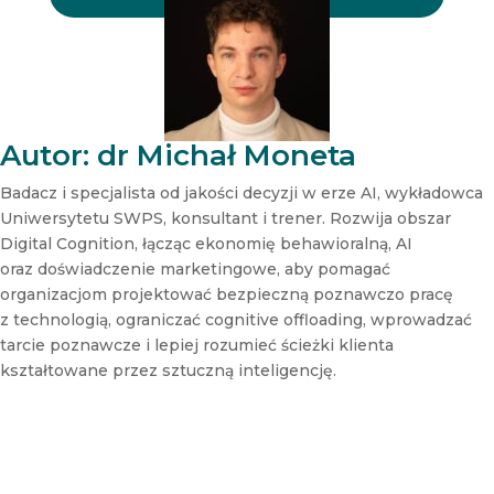
N
e
w
s
l
e
t
Autor: dr Michał Moneta
t
e
Badacz i specjalista od jakości decyzji w erze AI, wykładowca
r
Uniwersytetu SWPS, konsultant i trener. Rozwija obszar
N
Digital Cognition, łącząc ekonomię behawioralną, AI
e
oraz doświadczenie marketingowe, aby pomagać
w
s
organizacjom projektować bezpieczną poznawczo pracę
l
z technologią, ograniczać cognitive offloading, wprowadzać
e
tarcie poznawcze i lepiej rozumieć ścieżki klienta
t
kształtowane przez sztuczną inteligencję.
t
e
r