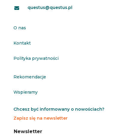
questus@questus.pl

O nas
Kontakt
Polityka prywatności
Rekomendacje
Wspieramy
Chcesz być informowany o nowościach?
Zapisz się na newsletter
N
N
Newsletter