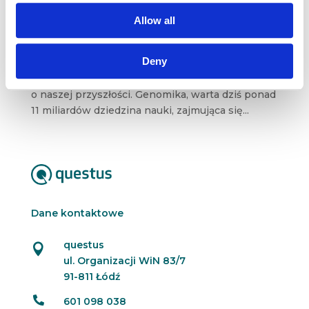
maj 9, 2017
|
Artykuły
,
Innowacje
Allow all
Genom. Z biologicznego punktu widzenia –
zestaw genów wchodzących w skład
Deny
pojedynczego zestawu chromosomów.
Od strony praktycznej – źródło informacji
o naszej przyszłości. Genomika, warta dziś ponad
11 miliardów dziedzina nauki, zajmująca się...
Dane kontaktowe
questus

ul. Organizacji WiN 83/7
91-811 Łódź

601 098 038