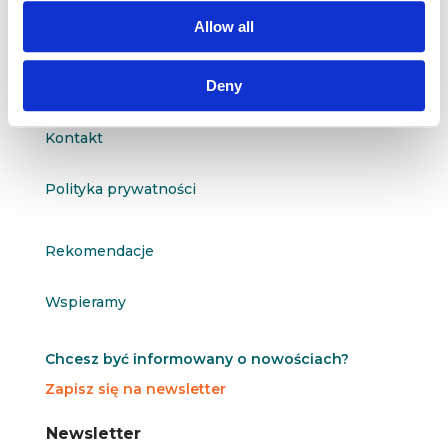
questus@questus.pl

Allow all
Deny
O nas
Kontakt
Polityka prywatności
Rekomendacje
Wspieramy
Chcesz być informowany o nowościach?
Zapisz się na newsletter
N
N
Newsletter