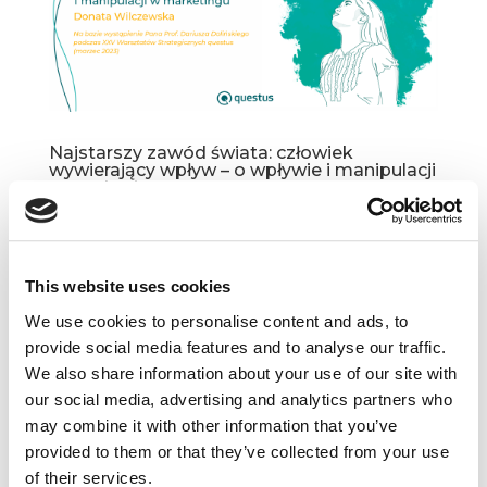
Najstarszy zawód świata: człowiek
wywierający wpływ – o wpływie i manipulacji
w marketingu
kwi 11, 2023
|
Artykuły
,
Rekomendowane
Jako gatunek ludzki zarówno jesteśmy podatni
na manipulację, jak i mamy tendencję
This website uses cookies
do wywierania wpływu na innych ludzi –
We use cookies to personalise content and ads, to
tak twierdzi prof. Dariusz Doliński w jednym
provide social media features and to analyse our traffic.
z odcinków questus marketing podcast.
We also share information about your use of our site with
Przywołuje...
our social media, advertising and analytics partners who
may combine it with other information that you’ve
provided to them or that they’ve collected from your use
of their services.