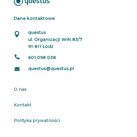
Dane kontaktowe
questus

ul. Organizacji WiN 83/7
91-811 Łódź

601 098 038
questus@questus.pl

O nas
Kontakt
Polityka prywatności