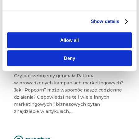
Show details
Popcorn flow, torowanie i Social Media
Allow all
Customer Care [Przegląd blogosfery
marketingowej #4]
lis 26, 2018
|
Blogosfera
,
Wiedza
Deny
Czym różni się manipulacja od torowania?
Czy potrzebujemy generała Pattona
w prowadzonych kampaniach marketingowych?
Jak „Popcorn” może wspomóc nasze codzienne
działania? Odpowiedzi na te i wiele innych
marketingowych i biznesowych pytań
znajdziecie w artykułach,...