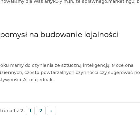
onowaliśmy dla Was artykuły m.in. ze sprawnego.marketingu, b
o pomysł na budowanie lojalności
oku mamy do czynienia ze sztuczną inteligencją. Może ona
dziennych, często powtarzalnych czynności czy sugerować n
ywności. AI ma jednak...
trona 1 z 2
1
2
»