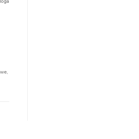
loga
owe,