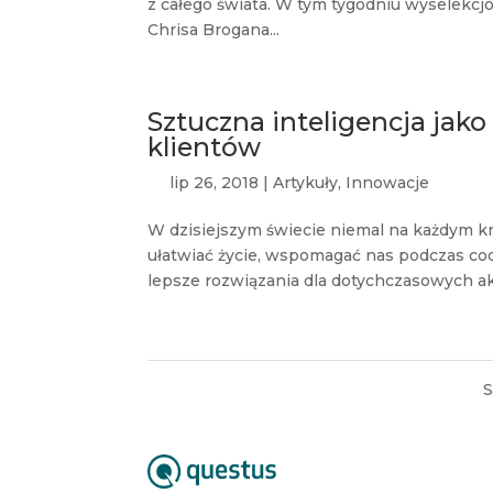
z całego świata. W tym tygodniu wyselekcj
Chrisa Brogana...
Sztuczna inteligencja jak
klientów
lip 26, 2018
|
Artykuły
,
Innowacje
W dzisiejszym świecie niemal na każdym kr
ułatwiać życie, wspomagać nas podczas co
lepsze rozwiązania dla dotychczasowych akt
S