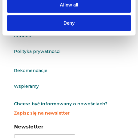
Allow all
O nas
Deny
Kontakt
Polityka prywatności
Rekomendacje
Wspieramy
Chcesz być informowany o nowościach?
Zapisz się na newsletter
N
N
Newsletter
e
e