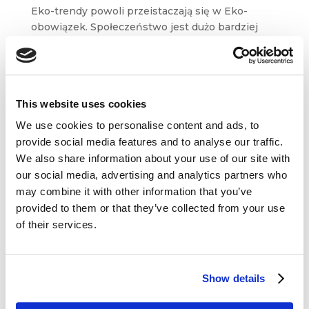
Eko-trendy powoli przeistaczają się w Eko-
obowiązek. Społeczeństwo jest dużo bardziej
świadome i żądne zielonych rozwiązań niż
kiedykolwiek indziej. Marki muszą odpowiadać
swoim konsumentom w jak największym
stopniu, by zaspokoić ich ekologiczne...
This website uses cookies
We use cookies to personalise content and ads, to
provide social media features and to analyse our traffic.
We also share information about your use of our site with
our social media, advertising and analytics partners who
may combine it with other information that you’ve
Dane kontaktowe
provided to them or that they’ve collected from your use
of their services.
questus

ul. Organizacji WiN 83/7
91-811 Łódź
Show details

601 098 038
questus@questus.pl
