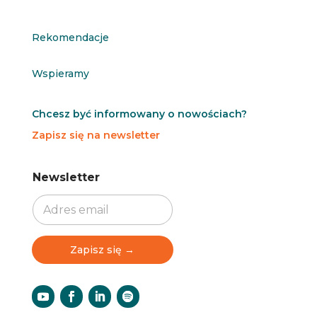
Rekomendacje
Wspieramy
Chcesz być informowany o nowościach?
Zapisz się na newsletter
N
N
Newsletter
e
e
w
w
s
s
l
l
e
e
t
t
Zapisz się →
t
t
e
e
r
r
N
e