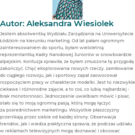
s
l
e
t
Autor: Aleksandra Wiesiolek
t
e
Jestem absolwentką Wydziału Zarządzania na Uniwersytecie
r
Łódzkim na kierunku marketing. Od lat pałam ogromnym
N
zainteresowaniem do sportu, byłam wieloletnią
e
reprezentantką Kadry Narodowej Juniorów w snowboardzie
w
s
alpejskim. Kontuzja sprawiła, że byłam zmuszona tę przygodę
l
zakończyć. Chęć eksplorowania nowych rzeczy, zamiłowanie
e
do ciągłego rozwoju, jak i sportowy zapał zaowocował
t
rozpoczęciem pracy w charakterze modelki. Jest to niezwykle
t
ciekawe i różnorodne zajęcie, a to coś, co lubię najbardziej -
e
r
brak monotonności. Jednocześnie uwielbiam mówić i pisać,
stało się to moją ogromną pasją, którą mogę łączyć
za pośrednictwem marketingu. Wszystkie płaszczyzny
przenikają przez siebie od każdej strony. Obserwacja
trendów, jak i wiedza praktyczna sprawia, że podczas udziału
w reklamach telewizyjnych mogę doznawać i obcować