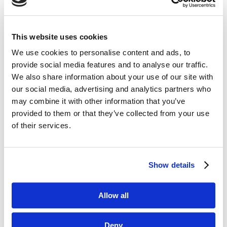
przykładem „eko–liderów”.
W grupie „kamuflujących się” często możemy
This website uses cookies
odnaleźć
firmy odzieżowe,
które
pod przykrywką „zielonych” kolekcji,
We use cookies to personalise content and ads, to
ekologicznych materiałów i barwników, często
provide social media features and to analyse our traffic.
kryją mało ekologiczne praktyki.
We also share information about your use of our site with
our social media, advertising and analytics partners who
Przykładem organizacji, z której można brać
may combine it with other information that you’ve
przykład jest
Timberland
. Firma ta nawiązała
provided to them or that they’ve collected from your use
jakiś czas temu współpracę z malezyjskim
of their services.
przedsiębiorstwem Green Rubber, które zajmuje
się recyklingiem zużytych opon samochodowych.
Właśnie z tej gumy wytwarzane są w firmie
podeszwy do butów. Logo marki – drzewko, też
Show details
nawiązuje do
ekologicznej postawy
Timberlanda
, który w dużym stopniu produkuje
Allow all
swoją odzież z bawełny pochodzącej
z ekologicznych upraw. To się ceni!
Deny
Innym dobrym przykładem jest amerykańska