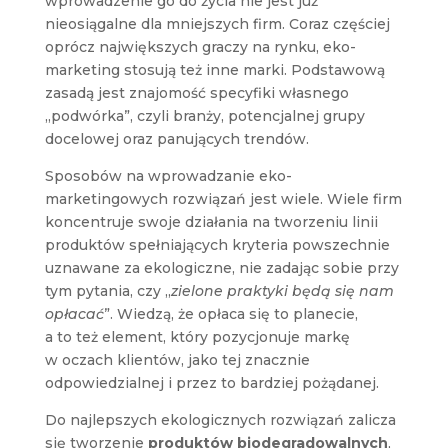
wprowadzenie go do życia nie jest już
nieosiągalne dla mniejszych firm. Coraz częściej
oprócz największych graczy na rynku, eko-
marketing stosują też inne marki. Podstawową
zasadą jest znajomość specyfiki własnego
„podwórka”, czyli branży, potencjalnej grupy
docelowej oraz panujących trendów.
Sposobów na wprowadzanie eko-
marketingowych rozwiązań jest wiele. Wiele firm
koncentruje swoje działania na tworzeniu linii
produktów spełniających kryteria powszechnie
uznawane za ekologiczne, nie zadając sobie przy
tym pytania, czy „
zielone praktyki będą się nam
opłacać
”. Wiedzą, że opłaca się to planecie,
a to też element, który pozycjonuje markę
w oczach klientów, jako tej znacznie
odpowiedzialnej i przez to bardziej pożądanej.
Do najlepszych ekologicznych rozwiązań zalicza
się tworzenie
produktów biodegradowalnych
,