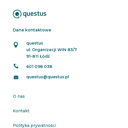
Dane kontaktowe
questus

ul. Organizacji WiN 83/7
91-811 Łódź

601 098 038
questus@questus.pl

O nas
Kontakt
Polityka prywatności