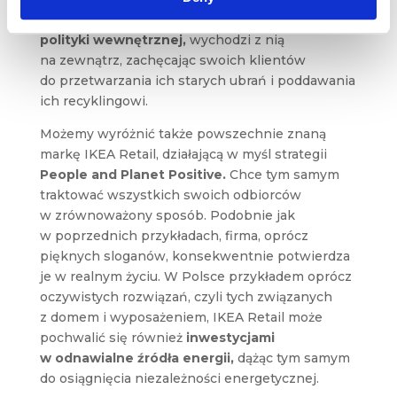
firma –
Patagonia
, która oprócz
ekologicznej
polityki wewnętrznej,
wychodzi z nią
na zewnątrz, zachęcając swoich klientów
do przetwarzania ich starych ubrań i poddawania
ich recyklingowi.
Możemy wyróżnić także powszechnie znaną
markę IKEA Retail, działającą w myśl strategii
People and Planet Positive.
Chce tym samym
traktować wszystkich swoich odbiorców
w zrównoważony sposób. Podobnie jak
w poprzednich przykładach, firma, oprócz
pięknych sloganów, konsekwentnie potwierdza
je w realnym życiu. W Polsce przykładem oprócz
oczywistych rozwiązań, czyli tych związanych
z domem i wyposażeniem, IKEA Retail może
pochwalić się również
inwestycjami
w odnawialne źródła energii,
dążąc tym samym
do osiągnięcia niezależności energetycznej.