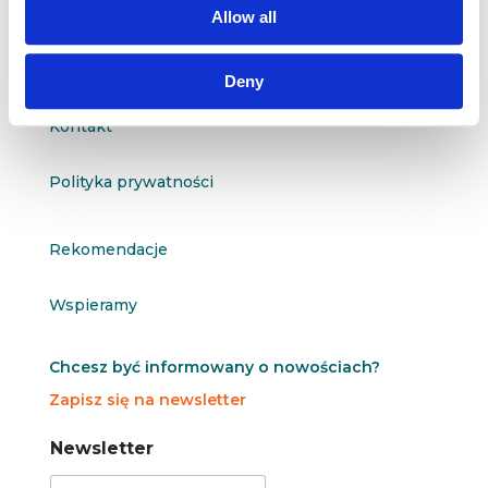
Allow all
O nas
Deny
Kontakt
Polityka prywatności
Rekomendacje
Wspieramy
Chcesz być informowany o nowościach?
Zapisz się na newsletter
N
N
Newsletter
e
e