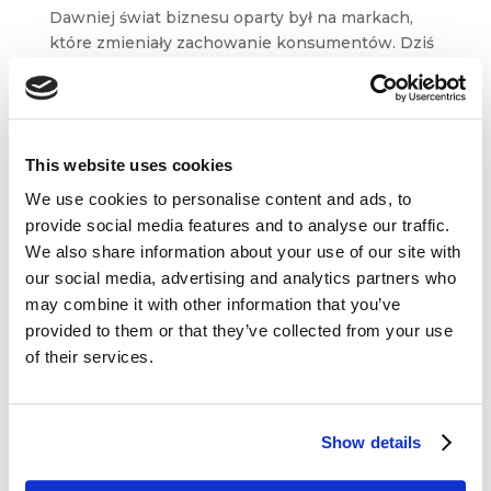
Dawniej świat biznesu oparty był na markach,
które zmieniały zachowanie konsumentów. Dziś
to odbiorcy wpływają na marki. Jeśli chcemy
naprawdę sprostać oczekiwaniom klientów,
musisz śledzić ich doświadczenia i nieustannie
je ulepszać. Oto...
This website uses cookies
We use cookies to personalise content and ads, to
provide social media features and to analyse our traffic.
We also share information about your use of our site with
our social media, advertising and analytics partners who
may combine it with other information that you’ve
Dane kontaktowe
provided to them or that they’ve collected from your use
of their services.
questus

ul. Organizacji WiN 83/7
91-811 Łódź
Show details

601 098 038
questus@questus.pl
