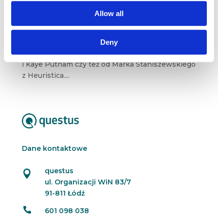
W kalendarzach niedziela, a zatem czas
Allow all
na kolejny przegląd biznesowych
i marketingowych blogów. W tym tygodniu
wyselekcjonowaliśmy dla Was content m. in.
Deny
z Marketingu przy Kawie, blogów Jeffa Bullasa
i Kaye Putnam czy też od Marka Staniszewskiego
z Heuristica....
Dane kontaktowe
questus

ul. Organizacji WiN 83/7
91-811 Łódź

601 098 038