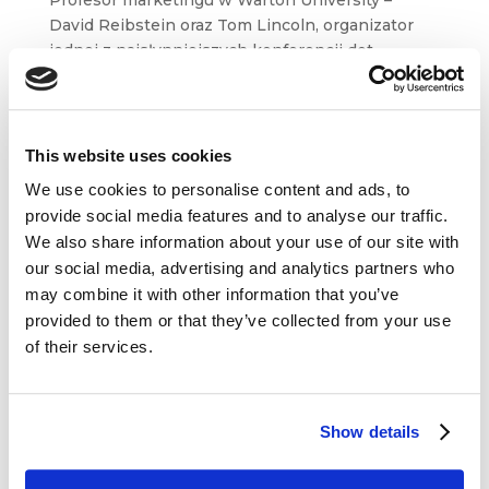
Profesor marketingu w Warton University –
David Reibstein oraz Tom Lincoln, organizator
jednej z najsłynniejszych konferencji dot.
brandingu narodowego przyjrzeli się procesowi
budowania świadomości marki poszczególnych
krajów. Artykuł to obszerny...
This website uses cookies
We use cookies to personalise content and ads, to
provide social media features and to analyse our traffic.
We also share information about your use of our site with
our social media, advertising and analytics partners who
Dane kontaktowe
may combine it with other information that you’ve
provided to them or that they’ve collected from your use
questus

of their services.
ul. Organizacji WiN 83/7
91-811 Łódź

601 098 038
Show details
questus@questus.pl
