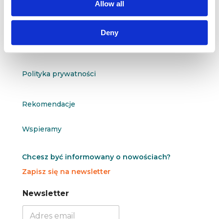
Allow all
O nas
Deny
Kontakt
Polityka prywatności
Rekomendacje
Wspieramy
Chcesz być informowany o nowościach?
Zapisz się na newsletter
N
N
Newsletter
e
e
w
w