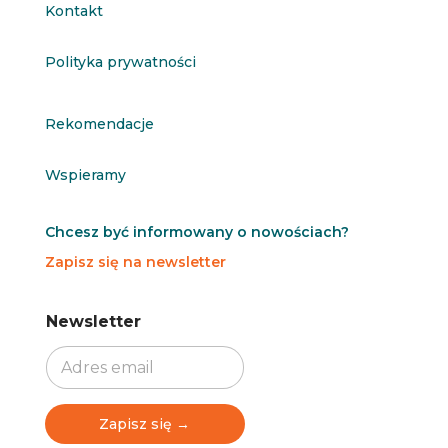
Kontakt
Polityka prywatności
Rekomendacje
Wspieramy
Chcesz być informowany o nowościach?
Zapisz się na newsletter
N
N
Newsletter
e
e
w
w
s
s
l
l
e
e
t
t
Zapisz się →
t
t