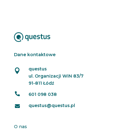
Dane kontaktowe
questus

ul. Organizacji WiN 83/7
91-811 Łódź

601 098 038
questus@questus.pl

O nas