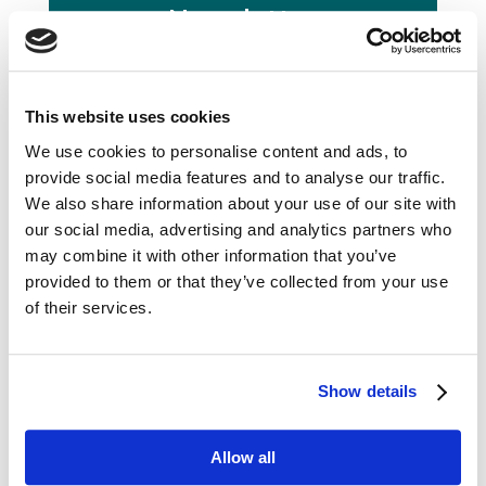
Newsletter
Chcesz być informowany
o nowościach?
Dołącz do naszego newslettera.
This website uses cookies
We use cookies to personalise content and ads, to
provide social media features and to analyse our traffic.
N
N
We also share information about your use of our site with
Newsletter
e
e
our social media, advertising and analytics partners who
w
w
may combine it with other information that you’ve
s
s
l
l
provided to them or that they’ve collected from your use
e
e
of their services.
t
t
Zapisz się →
t
t
e
e
r
r
Show details
N
e
w
Allow all
s
l