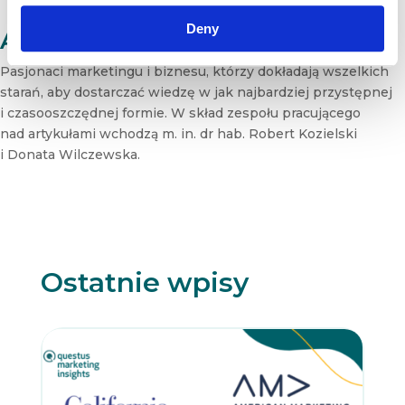
e
Deny
t
Autor: Redakcja
t
e
Pasjonaci marketingu i biznesu, którzy dokładają wszelkich
r
starań, aby dostarczać wiedzę w jak najbardziej przystępnej
N
i czasooszczędnej formie. W skład zespołu pracującego
e
nad artykułami wchodzą m. in. dr hab. Robert Kozielski
w
s
i Donata Wilczewska.
l
e
t
t
e
r
Ostatnie wpisy