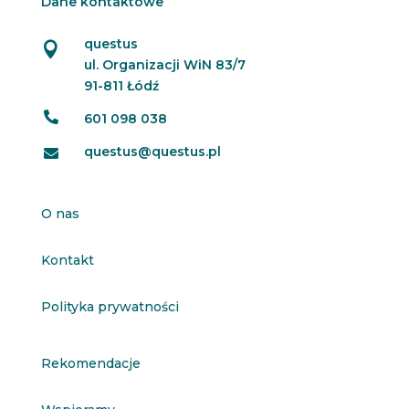
Dane kontaktowe
questus

ul. Organizacji WiN 83/7
91-811 Łódź

601 098 038
questus@questus.pl

O nas
Kontakt
Polityka prywatności
Rekomendacje