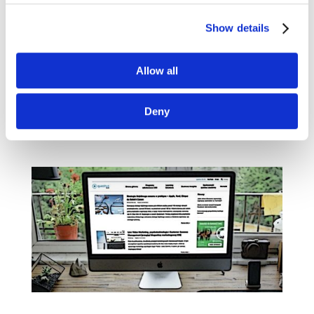
marketingowej #25]
wrz 29, 2019
|
Blogosfera
,
Narzędzia
Show details
Czas na wyjątkowy, bo 25. przegląd treści
z marketingowych blogów i serwisów. W tym
Allow all
tygodniu wyselekcjonowaliśmy dla Was artykuły
m.in. z Econsultancy, Businesses Grow
Deny
czy blogów Jacka Pogorzelskiego i Chrisa
Brogana....