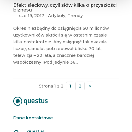
Efekt sieciowy, czyli słów kilka o przyszłości
biznesu
cze 19, 2017
|
Artykuły
,
Trendy
Okres niezbędny do osiągnięcia 50 milionów
użytkowników skrócił się w ostatnim czasie
kilkunastokrotnie. Aby osiągnąć tak okazałą
liczbę, samolot potrzebował blisko 70 lat,
telewizja – 22 lata, a znacznie bardziej
współczesny iPod jedynie 36...
Strona 1 z 2
1
2
»
Dane kontaktowe
questus