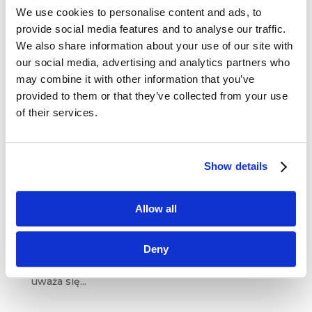
We use cookies to personalise content and ads, to
provide social media features and to analyse our traffic.
We also share information about your use of our site with
our social media, advertising and analytics partners who
may combine it with other information that you’ve
provided to them or that they’ve collected from your use
of their services.
China’s Disruptors – rewolucja po chińsku:
Jack Ma i Alibaba
Show details
lut 7, 2018
|
Artykuły
,
Innowacje
Chińska republika ludowa pozostaje krajem
Allow all
bardzo specyficznym – między innymi z uwagi
na swój ustrój polityczny i jego trudną historię.
Deny
Chiński rząd, choć już dawno zrezygnował
z centralnego zarządzania gospodarką, wciąż
uważa się...