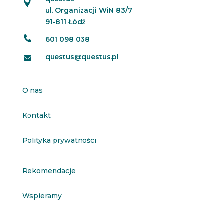

ul. Organizacji WiN 83/7
91-811 Łódź

601 098 038
questus@questus.pl

O nas
Kontakt
Polityka prywatności
Rekomendacje
Wspieramy