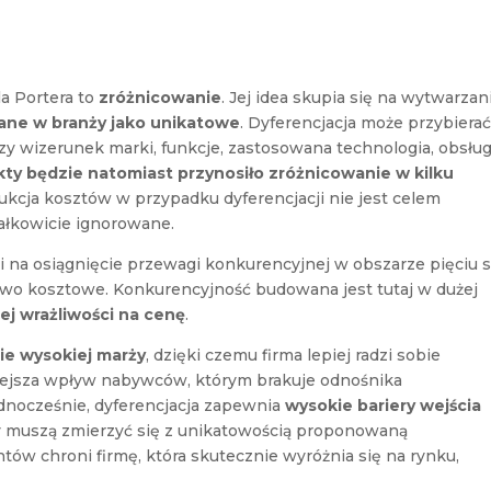
la Portera to
zróżnicowanie
. Jej idea skupia się na wytwarzan
ane w branży jako unikatowe
. Dyferencjacja może przybiera
czy wizerunek marki, funkcje, zastosowana technologia, obsłu
kty będzie natomiast przynosiło zróżnicowanie w kilku
dukcja kosztów w przypadku dyferencjacji nie jest celem
całkowicie ignorowane.
i na osiągnięcie przewagi konkurencyjnej w obszarze pięciu s
two kosztowe. Konkurencyjność budowana jest tutaj w dużej
zej wrażliwości na cenę
.
ie wysokiej marży
, dzięki czemu firma lepiej radzi sobie
ejsza wpływ nabywców, którym brakuje odnośnika
ednocześnie, dyferencjacja zapewnia
wysokie bariery wejścia
 muszą zmierzyć się z unikatowością proponowaną
entów chroni firmę, która skutecznie wyróżnia się na rynku,