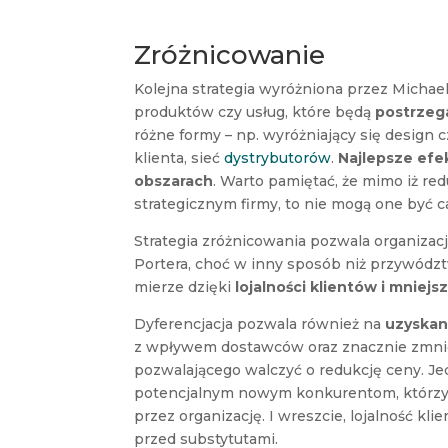
Zróżnicowanie
Kolejna strategia wyróżniona przez Michae
produktów czy usług, które będą
postrzeg
różne formy – np. wyróżniający się design 
klienta, sieć
dystrybutorów
.
Najlepsze efe
obszarach
. Warto pamiętać, że mimo iż re
strategicznym firmy, to nie mogą one być 
Strategia zróżnicowania pozwala organizacj
Portera, choć w inny sposób niż przywódz
mierze dzięki
lojalności klientów i mniejs
Dyferencjacja pozwala również na
uzyskan
z wpływem dostawców oraz znacznie zmni
pozwalającego walczyć o redukcję ceny. J
potencjalnym nowym konkurentom, którzy
przez organizację. I wreszcie, lojalność kli
przed substytutami.