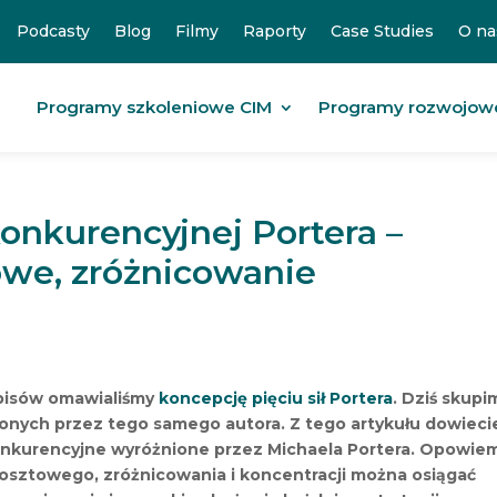
Podcasty
Blog
Filmy
Raporty
Case Studies
O na
Programy szkoleniowe CIM
Programy rozwojow
konkurencyjnej Portera –
we, zróżnicowanie
pisów omawialiśmy
koncepcję pięciu sił Portera
. Dziś skupi
ionych przez tego samego autora. Z tego artykułu dowieci
e konkurencyjne wyróżnione przez Michaela Portera. Opowie
osztowego, zróżnicowania i koncentracji można osiągać