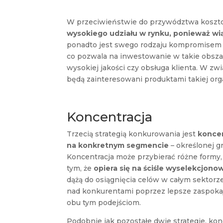
W przeciwieństwie do przywództwa koszto
wysokiego udziału w rynku, ponieważ wi
ponadto jest swego rodzaju kompromisem 
co pozwala na inwestowanie w takie obszar
wysokiej jakości czy obsługa klienta. W zw
będą zainteresowani produktami takiej org
Koncentracja
Trzecią strategią konkurowania jest
koncen
na konkretnym segmencie
– określonej g
Koncentracja może przybierać różne formy,
tym, że
opiera się na ściśle wyselekcjon
dążą do osiągnięcia celów w całym sektor
nad konkurentami poprzez lepsze zaspoka
obu tym podejściom.
Podobnie jak pozostałe dwie strategie, ko