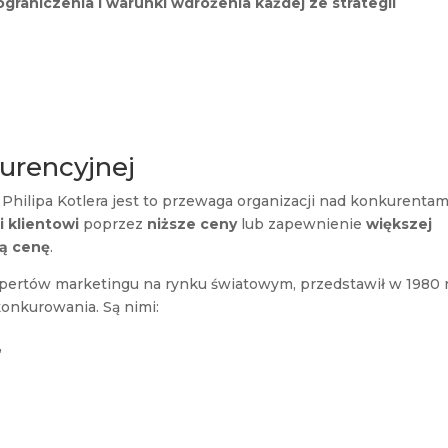
ograniczenia i warunki wdrożenia każdej ze strategii
urencyjnej
 Philipa Kotlera jest to przewaga organizacji nad konkurentam
i klientowi
poprzez
niższe ceny
lub zapewnienie
większej
zą cenę
.
kspertów marketingu na rynku światowym, przedstawił w 1980 
konkurowania. Są nimi:
,