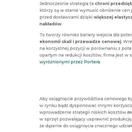
Jednocześnie strategia ta
chroni przedsi
którzy są w stanie wymusić obniżenie cen 
przed dostawcami dzięki
większej elasty
nakładów
.
To tworzy również bariery wejścia dla pot
ekonomii skali i przewadze cenowej
. Wre
na korzystnej pozycji w porównaniu z pote
opartym na redukcji kosztów, firma jest w 
wyróżnionymi przez Portera
.
Aby osiągnięcie przywództwa cenowego był
w rynku bądź dysponować innymi korzyścia
wprowadzenie strategii niskich kosztów
m
w sprzęt pozwalający usprawnić produkcję,
że dążenie do osiągnięcia znacznego udział