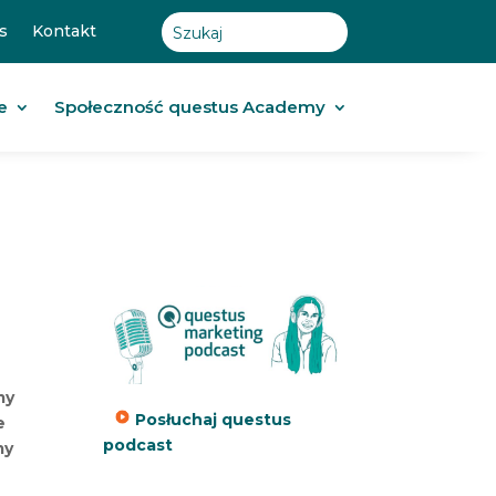
s
Kontakt
e
Społeczność questus Academy
my
Posłuchaj questus
e
podcast
my