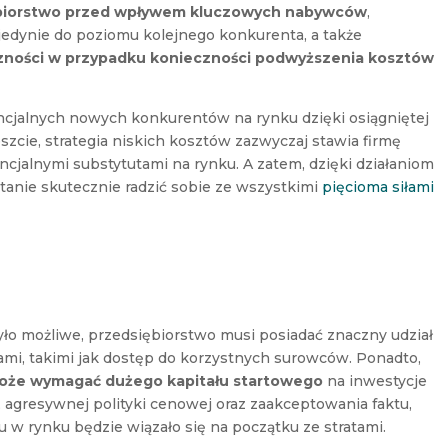
ębiorstwo przed wpływem kluczowych nabywców
,
jedynie do poziomu kolejnego konkurenta, a także
czności w przypadku konieczności podwyższenia kosztów
encjalnych nowych konkurentów na rynku dzięki osiągniętej
szcie, strategia niskich kosztów zazwyczaj stawia firmę
ncjalnymi substytutami na rynku. A zatem, dzięki działaniom
stanie skutecznie radzić sobie ze wszystkimi
pięcioma siłami
o możliwe, przedsiębiorstwo musi posiadać znaczny udział
mi, takimi jak dostęp do korzystnych surowców. Ponadto,
oże wymagać dużego kapitału startowego
na inwestycje
 agresywnej polityki cenowej oraz zaakceptowania faktu,
u w rynku będzie wiązało się na początku ze stratami.