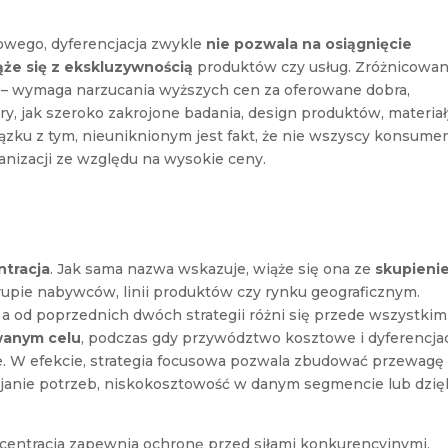
wego, dyferencjacja zwykle
nie pozwala na osiągnięcie
ąże się z ekskluzywnością
produktów czy usług. Zróżnicowan
– wymaga narzucania wyższych cen za oferowane dobra,
y, jak szeroko zakrojone badania, design produktów, materiał
iązku z tym, nieuniknionym jest fakt, że nie wszyscy konsume
anizacji ze względu na wysokie ceny.
tracja
. Jak sama nazwa wskazuje, wiąże się ona ze
skupieni
rupie nabywców, linii produktów czy rynku geograficznym.
 a od poprzednich dwóch strategii różni się przede wszystkim
owanym
celu
, podczas gdy przywództwo kosztowe i dyferencja
ze. W efekcie, strategia focusowa pozwala zbudować przewagę
janie potrzeb, niskokosztowość w danym segmencie lub dzię
ncentracja zapewnia ochronę przed siłami konkurencyjnymi.