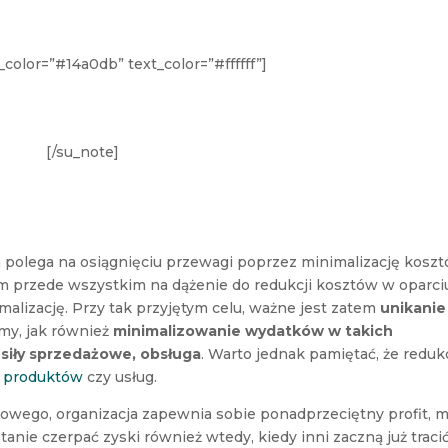
color=”#14a0db” text_color=”#ffffff”]
szaru budowania przewagi konkurencyjnej
[/su_note]
ra polega na osiągnięciu przewagi poprzez minimalizację kosz
em przede wszystkim na dążenie do redukcji kosztów w oparci
malizację. Przy tak przyjętym celu, ważne jest zatem
unikanie
rmy, jak również
minimalizowanie wydatków w takich
, siły sprzedażowe, obsługa
. Warto jednak pamiętać, że reduk
i
produktów
czy usług.
towego, organizacja zapewnia sobie ponadprzeciętny profit, 
tanie czerpać zyski również wtedy, kiedy inni zaczną już tracić