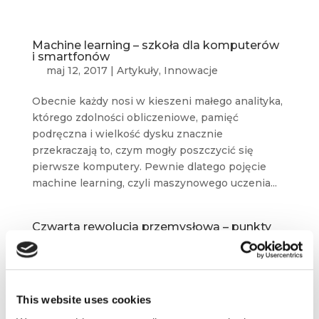
Machine learning – szkoła dla komputerów
i smartfonów
maj 12, 2017
|
Artykuły
,
Innowacje
Obecnie każdy nosi w kieszeni małego analityka,
którego zdolności obliczeniowe, pamięć
podręczna i wielkość dysku znacznie
przekraczają to, czym mogły poszczycić się
pierwsze komputery. Pewnie dlatego pojęcie
machine learning, czyli maszynowego uczenia...
Czwarta rewolucja przemysłowa – punkty
przełomowe
lut 22, 2017
|
Artykuły
,
Innowacje
,
Ludzie
,
Narzędzia
,
Newsy
,
Trendy
,
Wiedza
Uber, największa firma taksówkowa, nie ma ani
This website uses cookies
jednego pojazdu. Facebook, najpopularniejszy