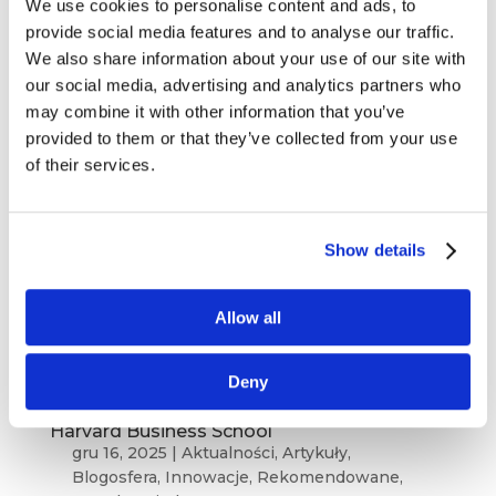
We use cookies to personalise content and ads, to
kanał medialny, nie tworzy własnych treści,
provide social media features and to analyse our traffic.
a Alibaba, najbardziej zyskowna sieć detaliczna,
We also share information about your use of our site with
nie posiada magazynów. Wreszcie, Airbnb,
our social media, advertising and analytics partners who
największa...
may combine it with other information that you’ve
provided to them or that they’ve collected from your use
of their services.
Show details
Allow all
Deny
O czym się mówi w świecie biznesu –
American Marketing Association, Martech,
Harvard Business School
gru 16, 2025
|
Aktualności
,
Artykuły
,
Blogosfera
,
Innowacje
,
Rekomendowane
,