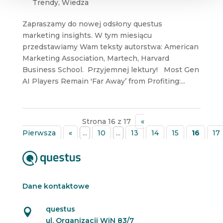
Trendy
,
Wiedza
Zapraszamy do nowej odsłony questus
marketing insights. W tym miesiącu
przedstawiamy Wam teksty autorstwa: American
Marketing Association, Martech, Harvard
Business School. Przyjemnej lektury! Most Gen
AI Players Remain 'Far Away’ from Profiting:...
Strona 16 z 17
«
Pierwsza
«
...
10
...
13
14
15
16
17
Dane kontaktowe
questus

ul. Organizacji WiN 83/7