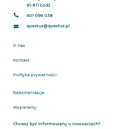
91-811 Łódź

601 098 038
questus@questus.pl

O nas
Kontakt
Polityka prywatności
Rekomendacje
Wspieramy
Chcesz być informowany o nowościach?