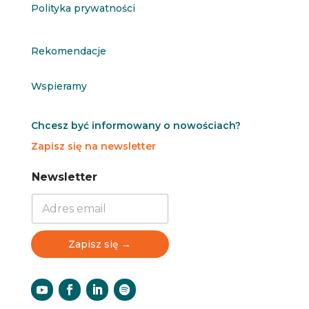
Polityka prywatności
Rekomendacje
Wspieramy
Chcesz być informowany o nowościach?
Zapisz się na newsletter
N
N
Newsletter
e
e
w
w
s
s
l
l
e
e
Zapisz się →
t
t
t
t
e
e
r
r
N