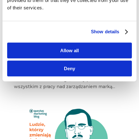
provided to them or that they’ve collected from your use
of their services.
Kevin Lane Keller – strateg nie szarlatan
Show details
sie 3, 2024
|
Artykuły
,
Ludzie
,
Wiedza
Allow all
„Marketing polega na zrozumieniu potrzeb
klienta i dostarczaniu rozwiązań, które
te potrzeby spełniają”. Kevin Lane Keller
Deny
to wybitny amerykański profesor, autor i ekspert
w dziedzinie marketingu, znany przede
wszystkim z pracy nad zarządzaniem marką...