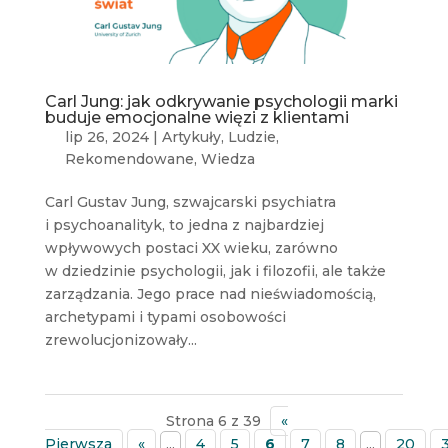
Carl Jung: jak odkrywanie psychologii marki
buduje emocjonalne więzi z klientami
lip 26, 2024
|
Artykuły
,
Ludzie
,
Rekomendowane
,
Wiedza
Carl Gustav Jung, szwajcarski psychiatra
i psychoanalityk, to jedna z najbardziej
wpływowych postaci XX wieku, zarówno
w dziedzinie psychologii, jak i filozofii, ale także
zarządzania. Jego prace nad nieświadomością,
archetypami i typami osobowości
zrewolucjonizowały...
Strona 6 z 39
«
Pierwsza
«
...
4
5
6
7
8
...
20