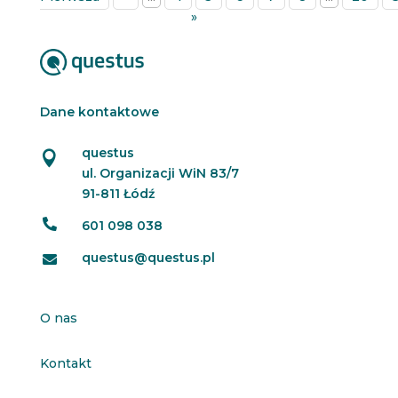
»
Dane kontaktowe
questus

ul. Organizacji WiN 83/7
91-811 Łódź

601 098 038
questus@questus.pl

O nas
Kontakt