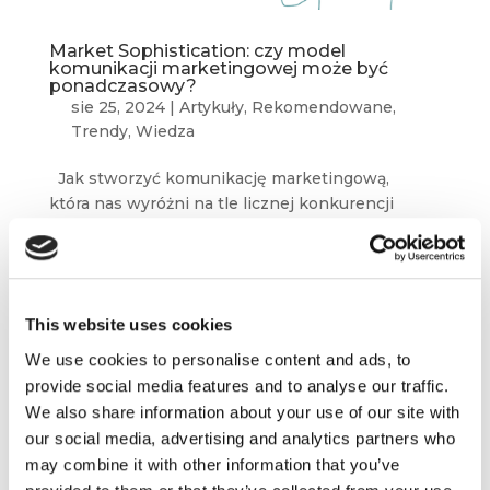
Market Sophistication: czy model
komunikacji marketingowej może być
ponadczasowy?
sie 25, 2024
|
Artykuły
,
Rekomendowane
,
Trendy
,
Wiedza
Jak stworzyć komunikację marketingową,
która nas wyróżni na tle licznej konkurencji
i przykuje uwagę klientów? Jak sprawić,
że odpowiednia informacja o naszej ofercie trafi
do odbiorców w odpowiednim czasie? Jak
budować przekaz, by pozostawał interesujący,...
This website uses cookies
We use cookies to personalise content and ads, to
provide social media features and to analyse our traffic.
We also share information about your use of our site with
our social media, advertising and analytics partners who
may combine it with other information that you’ve