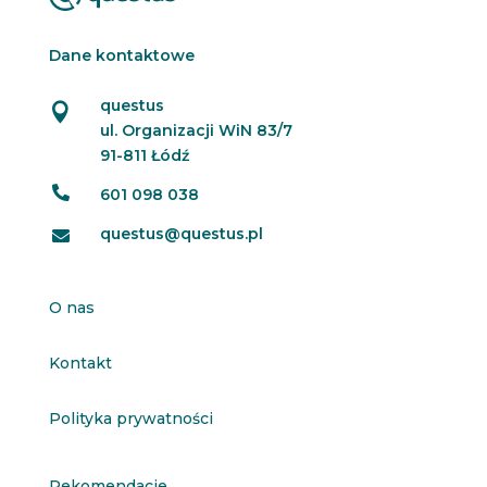
Dane kontaktowe
questus

ul. Organizacji WiN 83/7
91-811 Łódź

601 098 038
questus@questus.pl

O nas
Kontakt
Polityka prywatności
Rekomendacje