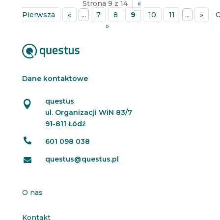
Strona 9 z 14
«
Pierwsza
«
...
7
8
9
10
11
...
»
O
»
Dane kontaktowe
questus

ul. Organizacji WiN 83/7
91-811 Łódź

601 098 038
questus@questus.pl

O nas
Kontakt