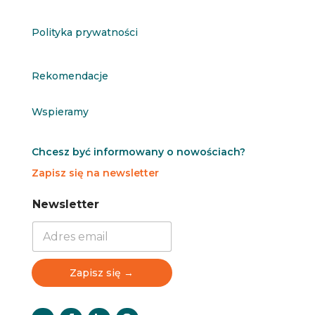
Polityka prywatności
Rekomendacje
Wspieramy
Chcesz być informowany o nowościach?
Zapisz się na newsletter
N
N
Newsletter
e
e
w
w
s
s
l
l
e
e
Zapisz się →
t
t
t
t
e
e