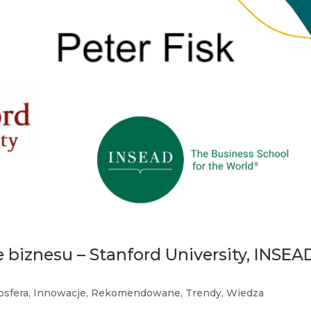
 biznesu – Stanford University, INSEA
osfera
,
Innowacje
,
Rekomendowane
,
Trendy
,
Wiedza