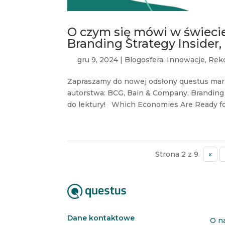
O czym się mówi w świeci
Branding Strategy Insider
gru 9, 2024
|
Blogosfera
,
Innowacje
,
Rek
Zapraszamy do nowej odsłony questus mar
autorstwa: BCG, Bain & Company, Branding
do lektury! Which Economies Are Ready for 
Strona 2 z 9
«
Dane kontaktowe
O n