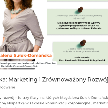
a: Marketing i Zrównoważony Rozwó
ndowane
 rozwój – to trzy filary, na których Magdalena Sułek-Domańs
czoną ekspertką w zakresie komunikacji korporacyjnej, market