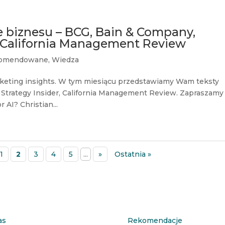
e biznesu – BCG, Bain & Company,
, California Management Review
omendowane
,
Wiedza
keting insights. W tym miesiącu przedstawiamy Wam teksty
 Strategy Insider, California Management Review. Zapraszamy
AI? Christian...
1
2
3
4
5
...
»
Ostatnia »
as
Rekomendacje