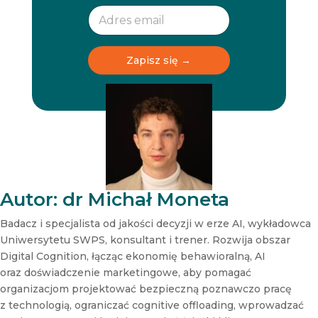
w
w
s
s
l
l
e
e
t
t
Zapisz się →
t
t
e
e
r
r
N
e
w
s
l
e
t
Autor: dr Michał Moneta
t
e
Badacz i specjalista od jakości decyzji w erze AI, wykładowca
r
Uniwersytetu SWPS, konsultant i trener. Rozwija obszar
N
Digital Cognition, łącząc ekonomię behawioralną, AI
e
oraz doświadczenie marketingowe, aby pomagać
w
s
organizacjom projektować bezpieczną poznawczo pracę
l
z technologią, ograniczać cognitive offloading, wprowadzać
e