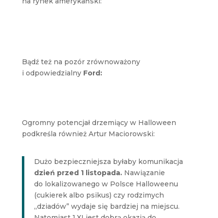
na rynek amerykański:
Bądź też na pozór zrównoważony
i odpowiedzialny
Ford:
Ogromny potencjał drzemiący w Halloween
podkreśla również Artur Maciorowski:
Dużo bezpieczniejsza byłaby komunikacja
dzień przed 1 listopada.
Nawiązanie
do lokalizowanego w Polsce Halloweenu
(cukierek albo psikus) czy rodzimych
„dziadów” wydaje się bardziej na miejscu.
Natomiast 1.XI jest dobrą okazją do…