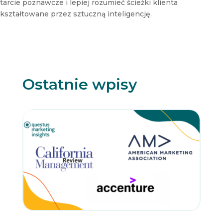
tarcie poznawcze i lepiej rozumieć ścieżki klienta
t
kształtowane przez sztuczną inteligencję.
t
e
r
Ostatnie wpisy