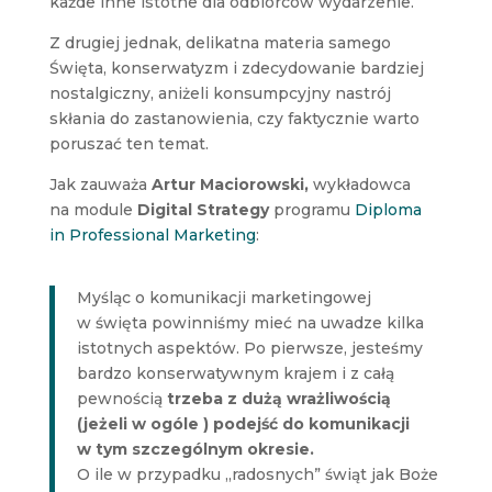
każde inne istotne dla odbiorców wydarzenie.
Z drugiej jednak, delikatna materia samego
Święta, konserwatyzm i zdecydowanie bardziej
nostalgiczny, aniżeli konsumpcyjny nastrój
skłania do zastanowienia, czy faktycznie warto
poruszać ten temat.
Jak zauważa
Artur Maciorowski,
wykładowca
na module
Digital Strategy
programu
Diploma
in Professional Marketing
:
Myśląc o komunikacji marketingowej
w święta powinniśmy mieć na uwadze kilka
istotnych aspektów. Po pierwsze, jesteśmy
bardzo konserwatywnym krajem i z całą
pewnością
trzeba z dużą wrażliwością
(jeżeli w ogóle ) podejść do komunikacji
w tym szczególnym okresie.
O ile w przypadku „radosnych” świąt jak Boże