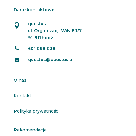
Dane kontaktowe
questus

ul. Organizacji WiN 83/7
91-811 Łódź

601 098 038
questus@questus.pl

O nas
Kontakt
Polityka prywatności
Rekomendacje