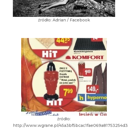
źródło: Adrian / Facebook
źródło:
http://www.wgrane.pl/45a3bf5bcac1fae069a81753254d