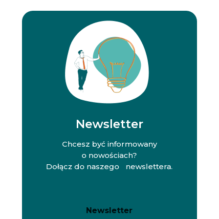
Newsletter
Chcesz być informowany
o nowościach?
Dołącz do naszego newslettera.
N
N
Newsletter
e
e