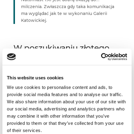
milczenia. Zwłaszcza gdy taka komunikacja
ma wyglądać jak te w wykonaniu Galerii
Katowickiej.
W poszukiwaniu złotego
środka
Wykorzystanie motywów i samego klimatu
Halloween w połączeniu z przemyślaną
This website uses cookies
i rozplanowaną w wielu kanałach
strategią
content marketingową może nie tylko
zwrócić
We use cookies to personalise content and ads, to
uwagę odbiorców
(24 miliony wyświetleń filmu
provide social media features and to analyse our traffic.
[3]
LG
), ale również
zaangażować ich
We also share information about your use of our site with
do twórczego działania.
our social media, advertising and analytics partners who
may combine it with other information that you’ve
Amerykańskie święto to przecież
provided to them or that they’ve collected from your use
nie tylko „cukierek albo psikus” i straszenie
of their services.
przechodniów, ale również
własnoręcznie