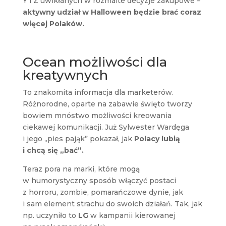
Y i Z uwikłanych w rozmaite decyzje zakupowe –
aktywny udział w Halloween będzie brać coraz
więcej Polaków.
Ocean możliwości dla
kreatywnych
To znakomita informacja dla marketerów.
Różnorodne, oparte na zabawie święto tworzy
bowiem mnóstwo możliwości kreowania
ciekawej komunikacji. Już Sylwester Wardęga
i jego „pies pająk” pokazał, jak
Polacy lubią
i chcą się „bać”.
Teraz pora na marki, które mogą
w humorystyczny sposób włączyć postaci
z horroru, zombie, pomarańczowe dynie, jak
i sam element strachu do swoich działań. Tak, jak
np. uczyniło to
LG
w kampanii kierowanej