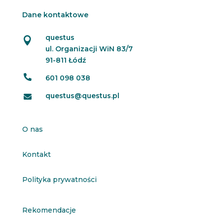
Dane kontaktowe
questus

ul. Organizacji WiN 83/7
91-811 Łódź

601 098 038
questus@questus.pl

O nas
Kontakt
Polityka prywatności
Rekomendacje