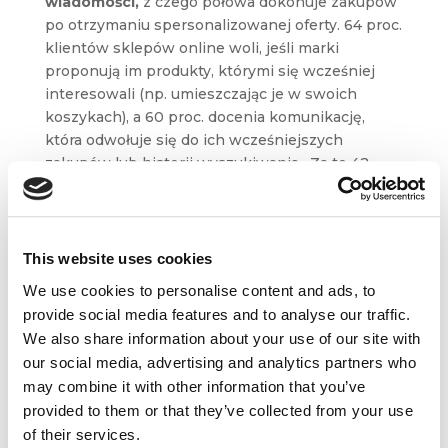
wiadomości,
z czego połowa dokonuje zakupów
po otrzymaniu spersonalizowanej oferty. 64 proc.
klientów sklepów online woli, jeśli marki
proponują im produkty, którymi się wcześniej
interesowali (np. umieszczając je w swoich
koszykach), a 60 proc. docenia komunikację,
która odwołuje się do ich wcześniejszych
zakupów lub historii wyszukiwania. Za to 42
proc. rezygnuje z zakupu… jeśli nie może
dokończyć transakcji w kanale mobilnym.
This website uses cookies
We use cookies to personalise content and ads, to
provide social media features and to analyse our traffic.
Trudno powiedzieć, czy przepaść, jaka dzieli
We also share information about your use of our site with
mistrzów personalizacji i ich nieudolnych
our social media, advertising and analytics partners who
naśladowców będzie się kurczyć czy raczej
may combine it with other information that you’ve
pogłębiać. Nie ulega jednak wątpliwości –
provided to them or that they’ve collected from your use
co nie jest dobrą wiadomością dla tych drugich –
of their services.