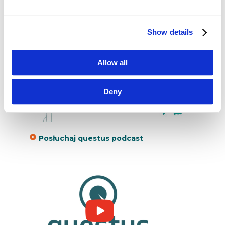
że
poprzeczka i oczekiwania klientów cały
czas się podnoszą.
Show details
Allow all
Deny
Posłuchaj questus podcast