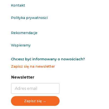
Kontakt
Polityka prywatności
Rekomendacje
Wspieramy
Chcesz być informowany o nowościach?
Zapisz się na newsletter
N
N
Newsletter
e
e
w
w
s
s
l
l
e
e
Zapisz się →
t
t