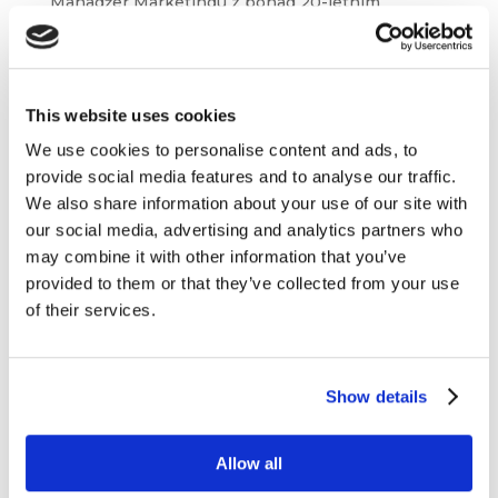
Manadżer Marketingu z ponad 20-letnim
doświadczeniem w budowaniu i rozwoju marek
premium na rynkach polskim i Europy
Środkowo-Wschodniej. Od 15 lat w branży
zabawek, gdzie odpowiadała za działania
This website uses cookies
marketingowe i rozwój marki LEGO; obecnie w
We use cookies to personalise content and ads, to
Schleich GmbH odpowiadam za...
provide social media features and to analyse our traffic.
We also share information about your use of our site with
our social media, advertising and analytics partners who
may combine it with other information that you’ve
provided to them or that they’ve collected from your use
of their services.
Show details
Allow all