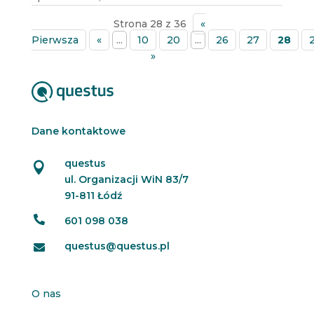
Strona 28 z 36
«
Pierwsza
«
...
10
20
...
26
27
28
»
Dane kontaktowe
questus

ul. Organizacji WiN 83/7
91-811 Łódź

601 098 038
questus@questus.pl

O nas