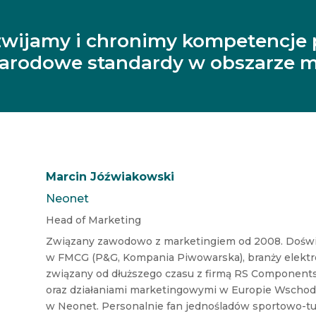
zwijamy i chronimy kompetencje 
narodowe standardy w obszarze m
Marcin Jóźwiakowski
Neonet
Head of Marketing
Związany zawodowo z marketingiem od 2008. Doś
w FMCG (P&G, Kompania Piwowarska), branży elektro
związany od dłuższego czasu z firmą RS Components 
oraz działaniami marketingowymi w Europie Wschod
w Neonet. Personalnie fan jednośladów sportowo-tury