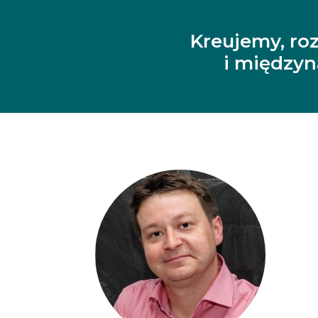
Kreujemy, ro
i między