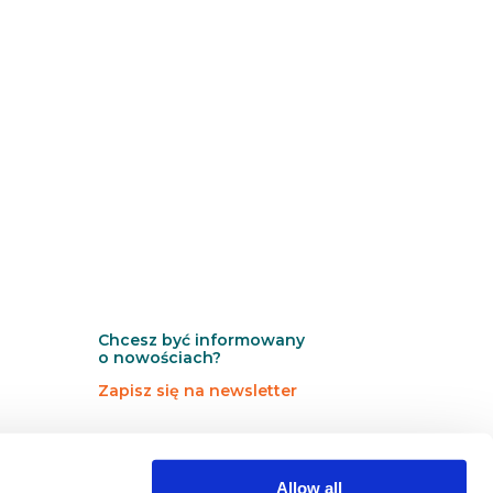
Chcesz być informowany
o nowościach?
Zapisz się na newsletter
N
N
Newsletter
e
e
w
w
Allow all