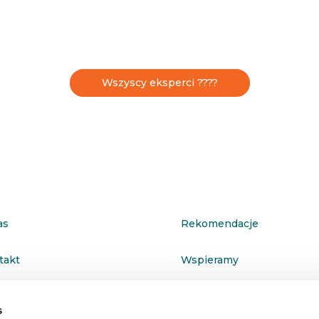
Wszyscy eksperci ????
as
Rekomendacje
takt
Wspieramy
ityka prywatności
s