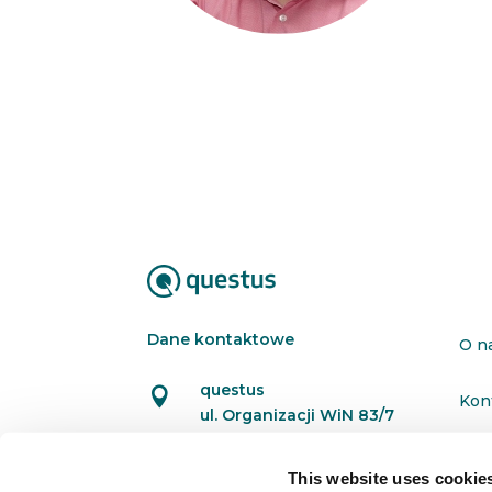
Dane kontaktowe
O n
questus

Kon
ul. Organizacji WiN 83/7
91-811 Łódź
Pol
This website uses cookie

601 098 038