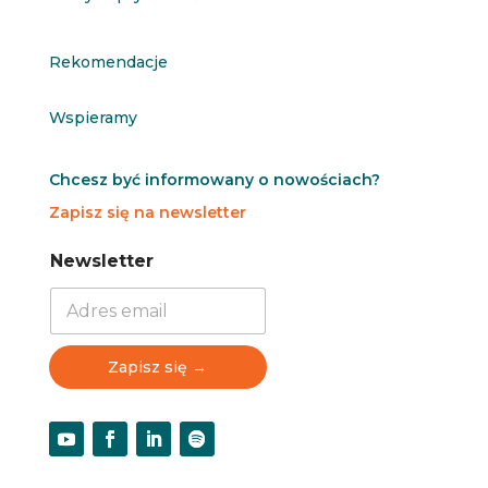
Rekomendacje
Wspieramy
Chcesz być informowany o nowościach?
Zapisz się na newsletter
N
N
Newsletter
e
e
w
w
s
s
l
l
e
e
Zapisz się →
t
t
t
t
e
e
r
r
N