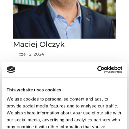
Maciej Olczyk
cze 12, 2024
Absolwent Uniwersytetu Łódzkiego, SWPS,
SGGW, PAM Center UŁ oraz CIM. Od 15 lat rozwija
własny biznes pod nazwą Propharma.
Wprowadził na rynek polski nowozelandzkie
This website uses cookies
Miody Manuka tworząc tę kategorię w Polsce.
Zarządza marką dr Gaja i Allergika na rynku
We use cookies to personalise content and ads, to
polskim....
provide social media features and to analyse our traffic.
We also share information about your use of our site with
our social media, advertising and analytics partners who
may combine it with other information that you’ve