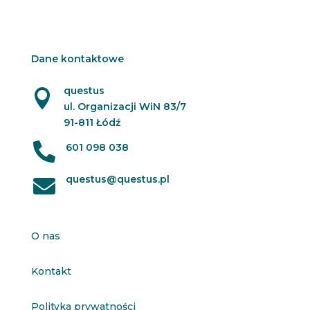
Dane kontaktowe
questus

ul. Organizacji WiN 83/7
91-811 Łódź

601 098 038
questus@questus.pl

O nas
Kontakt
Polityka prywatności