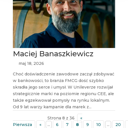
Maciej Banaszkiewicz
maj 18, 2026
Choć doświadczenie zawodowe zaczął zdobywać
w bankowości, to branża FMCG dość szybko
skradła jego serce i umysł. W Unileverze rozwijał
strategicznie marki na poziomie regionu CEE, ale
także egzekwował pomysły na rynku lokalnym.
Od 9 lat warzy kampanie dla marek z...
Strona 8 z 36
«
Pierwsza
«
...
6
7
8
9
10
...
20