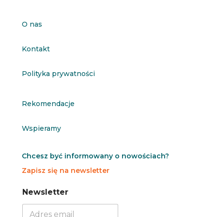
O nas
Kontakt
Polityka prywatności
Rekomendacje
Wspieramy
Chcesz być informowany o nowościach?
Zapisz się na newsletter
N
N
Newsletter
e
e
w
w