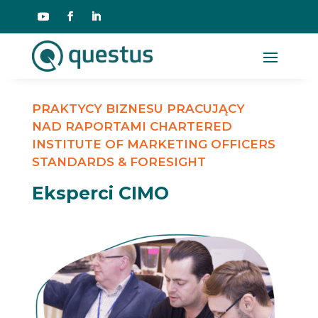
PRAKTYCY BIZNESU PRACUJĄCY
NAD RAPORTAMI CHARTERED
INSTITUTE OF MARKETING OFFICERS
STANDARDS & FORESIGHT
Eksperci CIMO