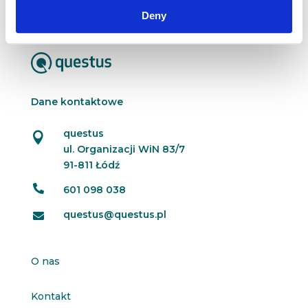
Deny
Dane kontaktowe
questus

ul. Organizacji WiN 83/7
91-811 Łódź

601 098 038
questus@questus.pl

O nas
Kontakt