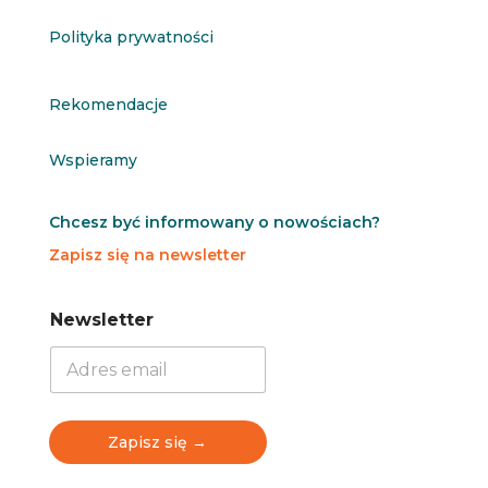
Polityka prywatności
Rekomendacje
Wspieramy
Chcesz być informowany o nowościach?
Zapisz się na newsletter
N
N
Newsletter
e
e
w
w
s
s
l
l
e
e
t
t
Zapisz się →
t
t
e
e