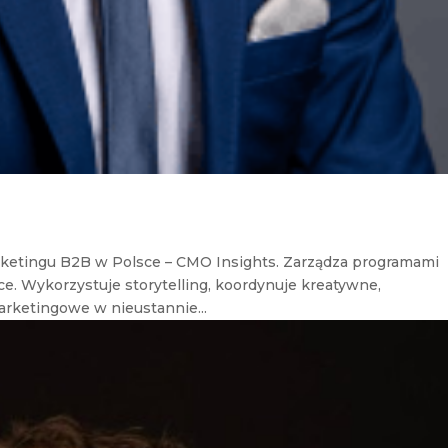
arketingu B2B w Polsce – CMO Insights. Zarządza programami
. Wykorzystuje storytelling, koordynuje kreatywne,
arketingowe w nieustannie...