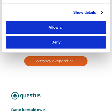
marketingowe, stawiając na zielony,
odpowiedzialny marketing. Jest też prezeską
fundacji Biznes dla Klimatu – organizacji,
Show details
która integruje biznes wokół praktycznego
działania na rzecz ochrony klimatu
Allow all
i środowiska. Absolwentka programu The
Chartered Institute of […]
Deny
Wszyscy eksperci ????
Dane kontaktowe