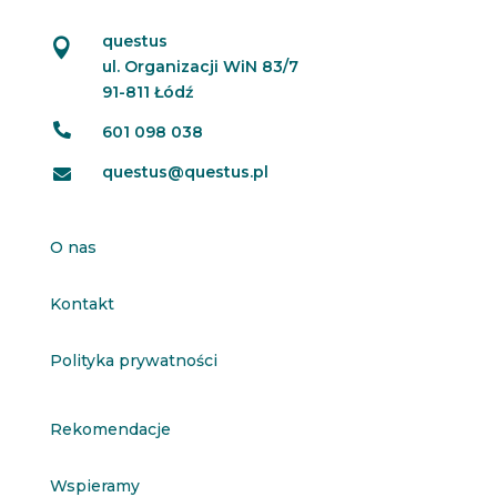
questus

ul. Organizacji WiN 83/7
91-811 Łódź

601 098 038
questus@questus.pl

O nas
Kontakt
Polityka prywatności
Rekomendacje
Wspieramy