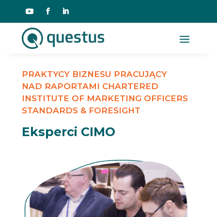
PRAKTYCY BIZNESU PRACUJĄCY
NAD RAPORTAMI CHARTERED
INSTITUTE OF MARKETING OFFICERS
STANDARDS & FORESIGHT
Eksperci CIMO