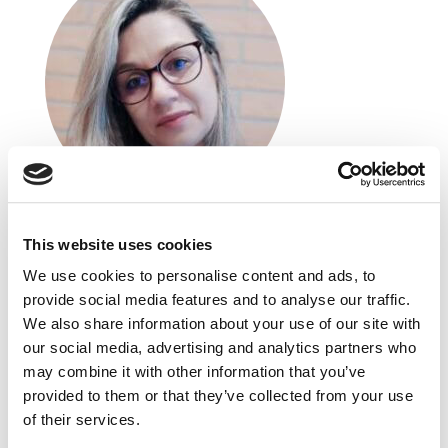
Sylwia Molewska
This website uses cookies
Biznes dla Klimatu, Ecol Unicon Sp. z o.o.
We use cookies to personalise content and ads, to
provide social media features and to analyse our traffic.
Dyrektor Marketingu
We also share information about your use of our site with
Posiada wieloletnie doświadczenie
our social media, advertising and analytics partners who
w strategicznym zarządzaniu marketingiem
may combine it with other information that you’ve
i komunikacji marketingowej w sektorze B2B. Od
provided to them or that they’ve collected from your use
6 lata związana z Ecol-Group i Ecol-Unicon
of their services.
(branża ochrony wód), gdzie wdraża strategie