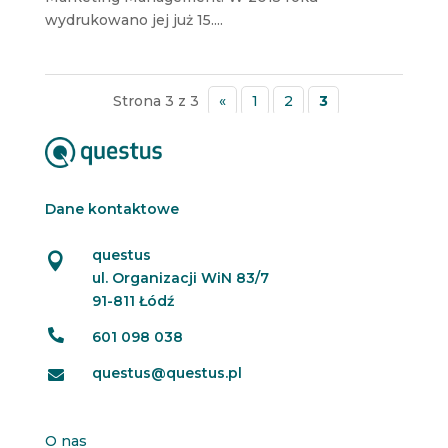
wydrukowano jej już 15....
Strona 3 z 3
«
1
2
3
Dane kontaktowe
questus

ul. Organizacji WiN 83/7
91-811 Łódź

601 098 038
questus@questus.pl

O nas