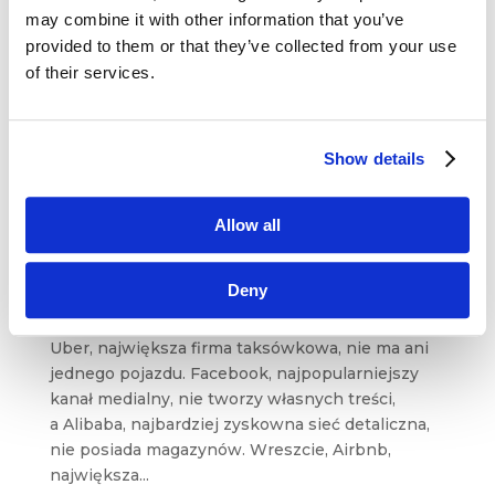
may combine it with other information that you’ve
Marketingowy transhumanizm Pandemia
provided to them or that they’ve collected from your use
COVID, wojna w Ukrainie, katastrofy ekologiczne,
of their services.
jak na przykład ta na Odrze w zeszłym roku,
to tylko niektóre przykłady zdarzeń, które winny
wywołać u nas refleksję i pozwolić
Show details
na wyciągnięcie wniosków, a nawet zmianę...
Allow all
Czwarta rewolucja przemysłowa – punkty
przełomowe
lut 22, 2017
|
Artykuły
,
Innowacje
,
Ludzie
,
Deny
Narzędzia
,
Newsy
,
Trendy
,
Wiedza
Uber, największa firma taksówkowa, nie ma ani
jednego pojazdu. Facebook, najpopularniejszy
kanał medialny, nie tworzy własnych treści,
a Alibaba, najbardziej zyskowna sieć detaliczna,
nie posiada magazynów. Wreszcie, Airbnb,
największa...