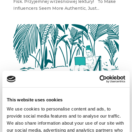
Fisk. Przyjemnej wrześniowej lektury! To Make
Influencers Seem More Authentic, Just...
This website uses cookies
We use cookies to personalise content and ads, to
provide social media features and to analyse our traffic.
Marketingowy transhumanizm
We also share information about your use of our site with
lip 4, 2023
|
Artykuły
,
Innowacje
,
Ludzie
,
our social media, advertising and analytics partners who
Newsy
,
Podcast
,
Raporty
,
Wiedza