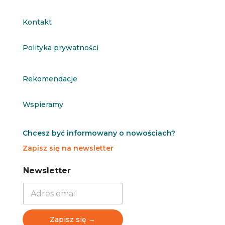
Kontakt
Polityka prywatności
Rekomendacje
Wspieramy
Chcesz być informowany o nowościach?
Zapisz się na newsletter
N
N
Newsletter
e
e
w
w
s
s
l
l
e
e
Zapisz się →