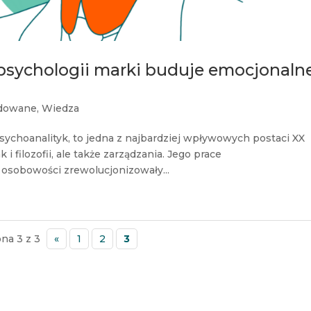
 psychologii marki buduje emocjonaln
dowane
,
Wiedza
 psychoanalityk, to jedna z najbardziej wpływowych postaci XX
i filozofii, ale także zarządzania. Jego prace
 osobowości zrewolucjonizowały...
ona 3 z 3
«
1
2
3