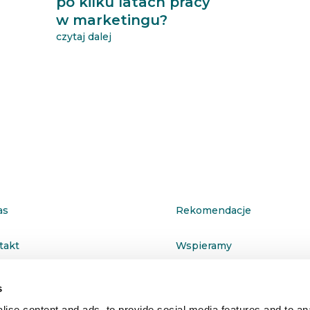
po kilku latach pracy
w marketingu?
czytaj dalej
as
Rekomendacje
takt
Wspieramy
ityka prywatności
s
ise content and ads, to provide social media features and to anal