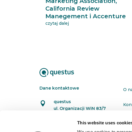
Marketing Association,
California Review
Manegement i Accenture
czytaj dalej
Dane kontaktowe
O n
questus

Kon
ul. Organizacji WiN 83/7
91-811 Łódź
Pol
This website uses cookie

601 098 038
We use cookies to personal