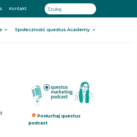
s
Kontakt
e
Społeczność questus Academy
eż
Posłuchaj questus
podcast