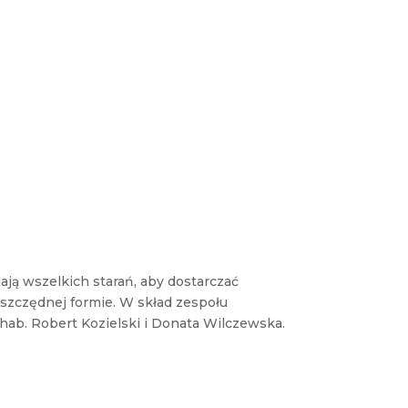
s
l
e
t
t
e
r
N
e
w
s
l
e
t
t
e
ają wszelkich starań, aby dostarczać
r
oszczędnej formie. W skład zespołu
 hab. Robert Kozielski i Donata Wilczewska.