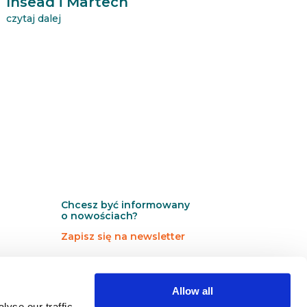
Insead i Martech
czytaj dalej
Chcesz być informowany
o nowościach?
Zapisz się na newsletter
N
N
Newsletter
e
e
Allow all
w
w
s
s
yse our traffic.