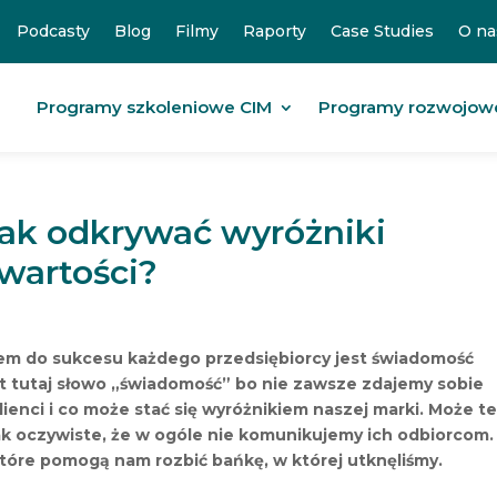
Podcasty
Blog
Filmy
Raporty
Case Studies
O na
Programy szkoleniowe CIM
Programy rozwojow
 jak odkrywać wyróżniki
 wartości?
em do sukcesu każdego przedsiębiorcy jest świadomość
est tutaj słowo „świadomość” bo nie zawsze zdajemy sobie
ienci i co może stać się wyróżnikiem naszej marki. Może t
ak oczywiste, że w ogóle nie komunikujemy ich odbiorcom.
które pomogą nam rozbić bańkę, w której utknęliśmy.