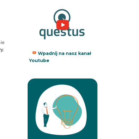
bie
wy
.
Wpadnij na nasz kanał
Youtube