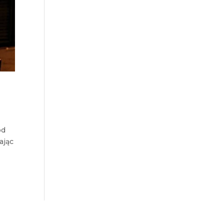
ód
ając