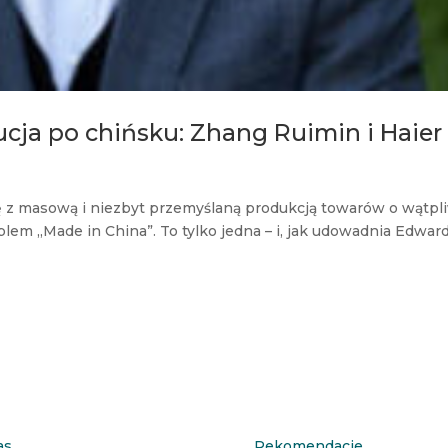
ucja po chińsku: Zhang Ruimin i Haier
 z masową i niezbyt przemyślaną produkcją towarów o wątpl
m „Made in China”. To tylko jedna – i, jak udowadnia Edwar
as
Rekomendacje