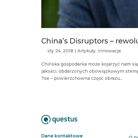
China’s Disruptors – rewol
sty 24, 2018
|
Artykuły
,
Innowacje
Chińska gospodarka może kojarzyć nam się
jakości, obdarzonych obowiązkowym stemple
Tse – powierzchowna część obrazu...
Dane kontaktowe
O n