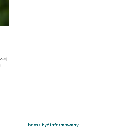
iwej
d
Chcesz być informowany