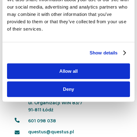
Chińska republika ludowa pozostaje krajem
our social media, advertising and analytics partners who
bardzo specyficznym – między innymi z uwagi
may combine it with other information that you’ve
na swój ustrój polityczny i jego trudną historię.
provided to them or that they’ve collected from your use
Chiński rząd, choć już dawno zrezygnował
z centralnego zarządzania gospodarką, wciąż
of their services.
uważa się...
Show details
Allow all
Dane kontaktowe
Deny
questus

ul. Organizacji WiN 83/7
91-811 Łódź

601 098 038
questus@questus.pl
