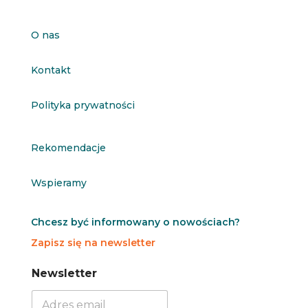
O nas
Kontakt
Polityka prywatności
Rekomendacje
Wspieramy
Chcesz być informowany o nowościach?
Zapisz się na newsletter
N
N
Newsletter
e
e
w
w