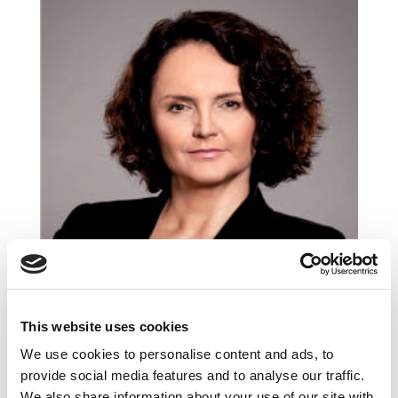
This website uses cookies
China’s Disruptors – rewolucja po chińsku:
Jack Ma i Alibaba
We use cookies to personalise content and ads, to
lut 7, 2018
|
Artykuły
,
Innowacje
provide social media features and to analyse our traffic.
We also share information about your use of our site with