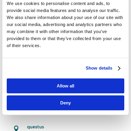
We use cookies to personalise content and ads, to
provide social media features and to analyse our traffic.
Marketing sensoryczny: zmysłowa
We also share information about your use of our site with
rewolucja
maj 2, 2018
|
Artykuły
,
Trendy
our social media, advertising and analytics partners who
may combine it with other information that you’ve
Zmysły to emocje. A emocje są impulsem,
provided to them or that they’ve collected from your use
który uruchamia proces decyzyjny w umyśle
of their services.
klienta i pobudza go do działania. Właśnie
dlatego firmy ze światowej czołówki tak chętnie
wykorzystują marketing sensoryczny. Jak
Show details
bowiem powiedział kiedyś twórca sieci...
Allow all
Deny
Dane kontaktowe
questus
