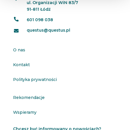
ul. Organizacji WiN 83/7
91-811 Łódź

601 098 038
questus@questus.pl

O nas
Kontakt
Polityka prywatności
Rekomendacje
Wspieramy
Chcesz być informowany o nowościach?